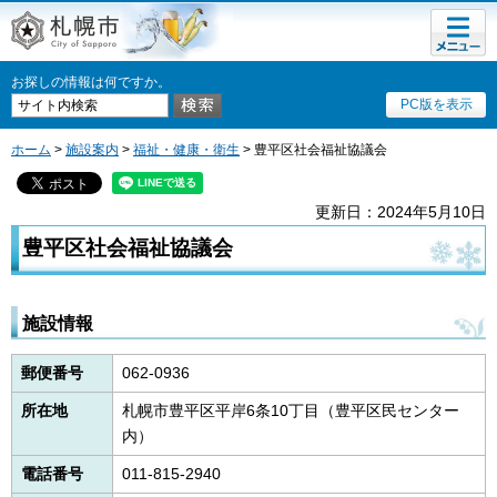
メニュ
札幌市
ー
お探しの情報は何ですか。
PC版を表示
ホーム
>
施設案内
>
福祉・健康・衛生
> 豊平区社会福祉協議会
更新日：2024年5月10日
豊平区社会福祉協議会
施設情報
郵便番号
062-0936
所在地
札幌市豊平区平岸6条10丁目（豊平区民センター
内）
電話番号
011-815-2940