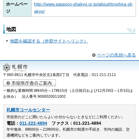
ホームペー
http://www.sapporo-shakyo.or.jp/about/toyohira-sh
ジ
akyo/
地図
地図を確認する（外部サイトへリンク）
ページの先頭へ戻る
〒060-8611 札幌市中央区北1条西2丁目 代表電話：011-211-2111
一般的な業務時間 8時45分～17時15分（土日祝日および12月29日～1月3日は
お休み） 法人番号 9000020011002
札幌市コールセンター
市役所のどこに聞いたらよいか分からないときなどにご利用ください。
電話：
011-222-4894
ファクス：011-221-4894
年中無休、8時00分～21時00分。札幌市の制度や手続き、市内の施設、交
通機関などをご案内しています。