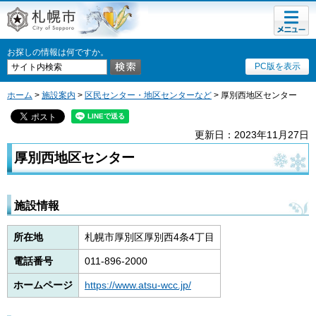
メニュ
札幌市
ー
お探しの情報は何ですか。
PC版を表示
ホーム
>
施設案内
>
区民センター・地区センターなど
> 厚別西地区センター
更新日：2023年11月27日
厚別西地区センター
施設情報
所在地
札幌市厚別区厚別西4条4丁目
電話番号
011-896-2000
ホームページ
https://www.atsu-wcc.jp/