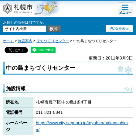
メニュ
札幌市
ー
お探しの情報は何ですか。
PC版を表示
ホーム
>
施設案内
>
まちづくりセンター
> 中の島まちづくりセンター
更新日：2011年3月9日
中の島まちづくりセンター
施設情報
所在地
札幌市豊平区中の島1条4丁目
電話番号
011-821-5841
ホームペー
https://www.city.sapporo.jp/toyohira/nakanoshim
ジ
a/