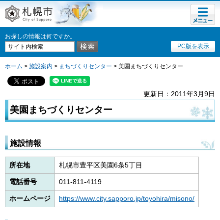
メニュ
札幌市
ー
お探しの情報は何ですか。
PC版を表示
ホーム
>
施設案内
>
まちづくりセンター
> 美園まちづくりセンター
更新日：2011年3月9日
美園まちづくりセンター
施設情報
所在地
札幌市豊平区美園6条5丁目
電話番号
011-811-4119
ホームページ
https://www.city.sapporo.jp/toyohira/misono/