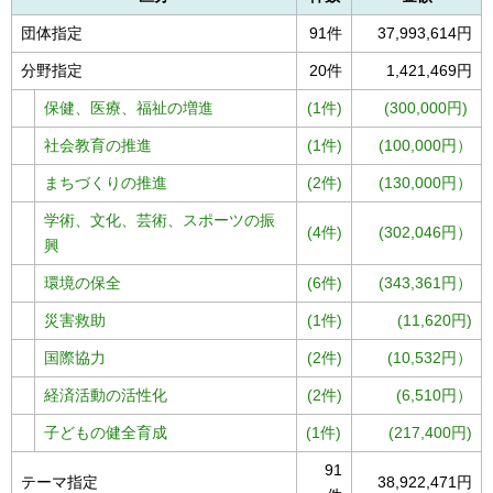
団体指定
91件
37,993,614円
分野指定
20件
1,421,469円
保健、医療、福祉の増進
(1件)
(300,000円)
社会教育の推進
(1件)
(100,000円）
まちづくりの推進
(2件)
(130,000円）
学術、文化、芸術、スポーツの振
(4件)
(302,046円）
興
環境の保全
(6件)
(343,361円）
災害救助
(1件)
(11,620円)
国際協力
(2件)
(10,532円）
経済活動の活性化
(2件)
(6,510円）
子どもの健全育成
(1件)
(217,400円)
91
テーマ指定
38,922,471円