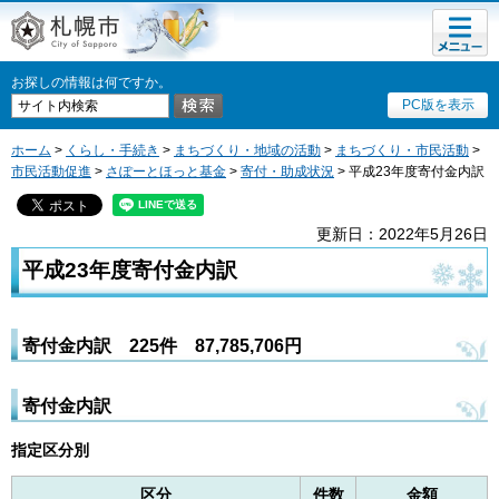
メニュ
札幌市
ー
お探しの情報は何ですか。
PC版を表示
ホーム
>
くらし・手続き
>
まちづくり・地域の活動
>
まちづくり・市民活動
>
市民活動促進
>
さぽーとほっと基金
>
寄付・助成状況
> 平成23年度寄付金内訳
更新日：2022年5月26日
平成23年度寄付金内訳
寄付金内訳 225件 87,785,706
円
寄付金内訳
指定区分別
区分
件数
金額