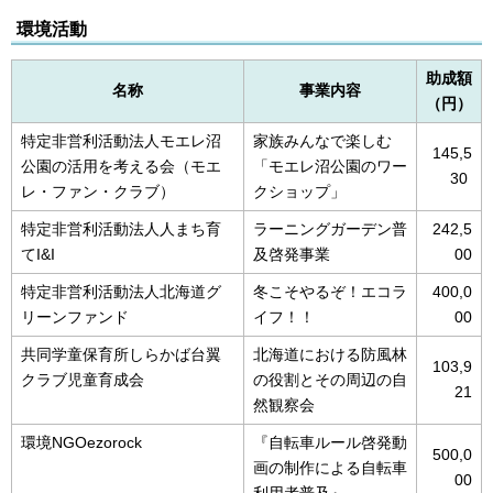
環境活動
助成額
名称
事業内容
（円）
特定非営利活動法人モエレ沼
家族みんなで楽しむ
145,5
公園の活用を考える会（モエ
「モエレ沼公園のワー
30
レ・ファン・クラブ）
クショップ」
特定非営利活動法人人まち育
ラーニングガーデン普
242,5
てI&I
及啓発事業
00
特定非営利活動法人北海道グ
冬こそやるぞ！エコラ
400,0
リーンファンド
イフ！！
00
共同学童保育所しらかば台翼
北海道における防風林
103,9
クラブ児童育成会
の役割とその周辺の自
21
然観察会
環境NGOezorock
『自転車ルール啓発動
500,0
画の制作による自転車
00
利用者普及』