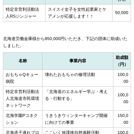
特定非営利活動法
スイスイ女子を女性起業家とケ
50,000
人RSジンジャー
アメンが応援します！！
北海道労働金庫様から850,000円いただき、下記の団体に助成いた
しました。
助成額
名称
事業内容
（円）
おもちゃQキュー
壊れたおもちゃの修理活動
100,0
病院
00
特定非営利活動法
「北海道のエネルギー学ぶ・考え
100,0
人北海道市民環境
る・行動する」
00
ネットワーク
北海学園Pコネク
うきうきウィンターキャンプ開催
150,0
ション
に向けての事業
00
北海道子連れプロ
ここいく放課後自然体験活動
100,0