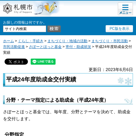
メニュ
札幌市
ー
お探しの情報は何ですか。
PC版を表示
ホーム
>
くらし・手続き
>
まちづくり・地域の活動
>
まちづくり・市民活動
>
市民活動促進
>
さぽーとほっと基金
>
寄付・助成状況
> 平成24年度助成金交付
実績
更新日：2023年6月6日
平成24年度助成金交付実績
分野・テーマ指定による助成金（平成24年度）
さぽーとほっと基金では、毎年度、分野とテーマを決めて、助成金
を交付します。
分野指定