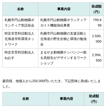
助成額
名称
事業内容
（円）
札幌市円山動物園ボ
札幌市円山動物園ボランティア
799,8
ランティア世話役会
ガイド機能強化事業
99
特定非営利活動法人
札幌市円山動物園の支援活動と
2,500,
北海道市民環境ネッ
北海道の野生生物と環境の勉強
000
トワーク
会
特定非営利活動法人
まるやま動物園チンパンジー館
2,994,
ねおす
を高校生がデザインするワーク
500
ショップ
森田様、他個人から250,000円いただき、下記団体に助成いたしま
した。
助成額
名称
事業内容
（円）