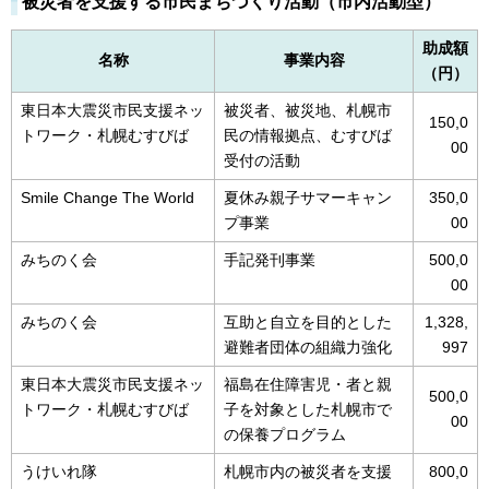
被災者を支援する市民まちづくり活動（市内活動型）
助成額
名称
事業内容
（円）
東日本大震災市民支援ネッ
被災者、被災地、札幌市
150,0
トワーク・札幌むすびば
民の情報拠点、むすびば
00
受付の活動
Smile Change The World
夏休み親子サマーキャン
350,0
プ事業
00
みちのく会
手記発刊事業
500,0
00
みちのく会
互助と自立を目的とした
1,328,
避難者団体の組織力強化
997
東日本大震災市民支援ネッ
福島在住障害児・者と親
500,0
トワーク・札幌むすびば
子を対象とした札幌市で
00
の保養プログラム
うけいれ隊
札幌市内の被災者を支援
800,0