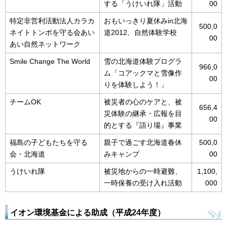
する「うけいれ隊」活動
00
特定非営利活動法人カラカ
おもいっきり夏休みin北海
500,0
ネイトトンボを守る会あい
道2012、自然体験学校
00
あい自然ネットワーク
Smile Change The World
雪の北海道体験プログラ
966,0
ム「コアックマと雪像作
00
りを体験しよう！」
チームOK
被災者の心のケアと、被
656,4
災体験の継承・広報を目
00
的とする『語り場』事業
福島の子どもたちを守る
親子で過ごす北海道春休
500,0
会・北海道
みキャンプ
00
うけいれ隊
被災地からの一時避難、
1,100,
一時保養の受け入れ活動
000
イオン環境基金による助成（平成24年度）