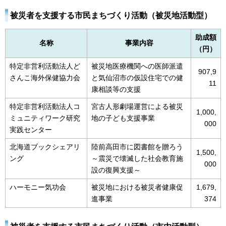
被災者を支援する市民まちづくり活動（被災地活動型）
助成額
名称
事業内容
（円）
特定非営利活動法人ど
被災地医療機関への医師派遣
907,9
さんこ海外保健協力会
と気仙沼市の仮設住宅での健
11
康相談等の支援
特定非営利活動法人コ
宮古人形劇場運営による被災
1,000,
ミュニティワーク研究
地の子ども支援事業
000
実践センター
北海道ブックシェアリ
陸前高田市に図書館を贈ろう
1,500,
ング
～震災で壊滅した社会教育施
000
設の復興支援～
ハーモニー気功会
被災地における被災者健康促
1,679,
進事業
374