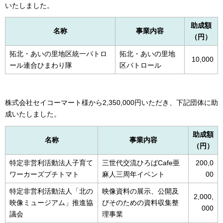
いたしました。
助成額
名称
事業内容
（円）
拓北・あいの里地区統一パトロ
拓北・あいの里地
10,000
ール連合ひまわり隊
区パトロール
株式会社セイコーマート様から2,350,000円いただき、下記団体に助
成いたしました。
助成額
名称
事業内容
（円）
特定非営利活動法人子育て
三世代交流ひろばCafe亜
200,0
ワーカーズプチトマト
麻人三周年イベント
00
特定非営利活動法人「北の
映像資料の展示、公開及
2,000,
映像ミュージアム」推進協
びそのための資料収集整
000
議会
理事業