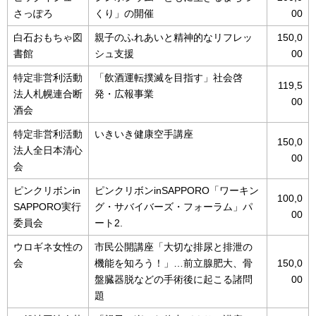
さっぽろ
くり」の開催
00
白石おもちゃ図
親子のふれあいと精神的なリフレッ
150,0
書館
シュ支援
00
特定非営利活動
「飲酒運転撲滅を目指す」社会啓
119,5
法人札幌連合断
発・広報事業
00
酒会
特定非営利活動
いきいき健康空手講座
150,0
法人全日本清心
00
会
ピンクリボンin
ピンクリボンinSAPPORO「ワーキン
100,0
SAPPORO実行
グ・サバイバーズ・フォーラム」パ
00
委員会
ート2.
ウロギネ女性の
市民公開講座「大切な排尿と排泄の
会
機能を知ろう！」…前立腺肥大、骨
150,0
盤臓器脱などの手術後に起こる諸問
00
題