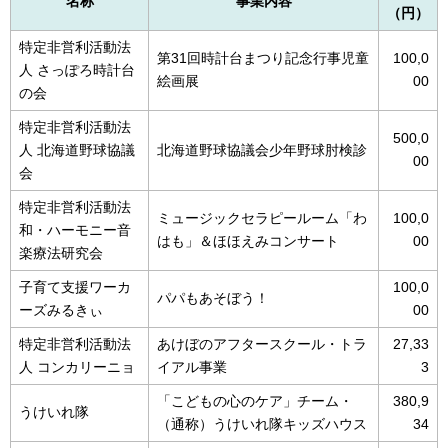
名称
事業内容
（円）
特定非営利活動法
第31回時計台まつり記念行事児童
100,0
人 さっぽろ時計台
絵画展
00
の会
特定非営利活動法
500,0
人 北海道野球協議
北海道野球協議会少年野球肘検診
00
会
特定非営利活動法
ミュージックセラピールーム「わ
100,0
和・ハーモニー音
はも」＆ほほえみコンサート
00
楽療法研究会
子育て支援ワーカ
100,0
パパもあそぼう！
ーズみるきぃ
00
特定非営利活動法
あけぼのアフタースクール・トラ
27,33
人 コンカリーニョ
イアル事業
3
「こどもの心のケア」チーム・
380,9
うけいれ隊
（通称）うけいれ隊キッズハウス
34