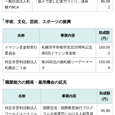
一般社団法人札
「親子で楽しむ体力づくり」講座
86,08
幌YWCA
2
学術、文化、芸術、スポーツの振興
助成額
名称
事業内容
（円）
イマジン音楽祭実行
札幌市平和都市宣言20周年記念
150,00
委員会
第5回イマジン音楽祭
0
特定非営利活動法人
第16回北の都札幌ツーデーマー
150,00
札幌歩こう会
チ
0
職業能力の開発・雇用機会の拡充
助成額
名称
事業内容
（円）
特定非営利活動法人
国際交流・国際教育旅行プログ
95,80
ワールドユースジャ
ラム企画運営における人材育成