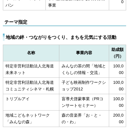
0
パン
事業
テーマ指定
地域の絆・つながりをつくり、まちを元気にする活動
助成額
名称
事業内容
（円）
特定非営利活動法人北海道
みんなの茶の間「地域と
100,0
未来ネット
くらしの情報・交流」
00
特定非営利活動法人北海道
子ども映画制作ワークシ
100,0
コミュニティシネマ・札幌
ョップ2012
00
トリプルアイ
盲導犬啓蒙事業（PRコ
100,0
ンサートセミナー）
00
地域こどもネットワーク
森の音楽界「お・と・
200,0
「みんなの森」
の・わ」
00