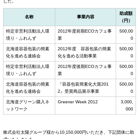
した。
助成額
名称
事業内容
（円）
特定非営利活動法人環
2012年度前期ECOカフェ事
500,00
境り・ふれんず
業
0
北海道容器包装の簡素
2012年度 容器包装の簡素
500,00
化を進める連絡会
化を進める活動事業
0
特定非営利活動法人環
2012年度後期ECOカフェ事
500,00
境り・ふれんず
業
0
北海道容器包装の簡素
『容器包装簡素化大賞201
500,00
化を進める連絡会
2』受賞商品展示事業
0
北海道グリーン購入ネ
Greener Week 2012
3,000,
ットワーク
000
株式会社太陽グループ様から10,150,000円いただき、下記団体に助