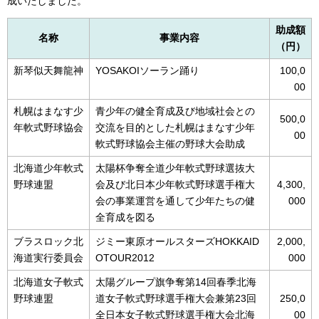
成いたしました。
助成額
名称
事業内容
（円）
新琴似天舞龍神
YOSAKOIソーラン踊り
100,0
00
札幌はまなす少
青少年の健全育成及び地域社会との
500,0
年軟式野球協会
交流を目的とした札幌はまなす少年
00
軟式野球協会主催の野球大会助成
北海道少年軟式
太陽杯争奪全道少年軟式野球選抜大
野球連盟
会及び北日本少年軟式野球選手権大
4,300,
会の事業運営を通して少年たちの健
000
全育成を図る
ブラスロック北
ジミー東原オールスターズHOKKAID
2,000,
海道実行委員会
OTOUR2012
000
北海道女子軟式
太陽グループ旗争奪第14回春季北海
野球連盟
道女子軟式野球選手権大会兼第23回
250,0
全日本女子軟式野球選手権大会北海
00