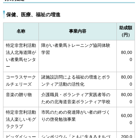
保健、医療、福祉の増進
助成額
名称
事業内容
（円）
特定非営利活動
障がい者乗馬トレーニング協同体験
法人北海道障が
学習
80,00
い者乗馬センタ
0
ー
コーラスサーク
諸施設訪問による福祉の増進とボラ
80,00
ルチェリーズ
ンティア活動の活性化
0
音楽の贈り物
介護職員・ボランティア実践者等の
80,00
ための北海道音楽ボランティア学校
0
特定非営利活動
市民のための発達障がい者の絆づく
60,00
法人楽しいモグ
りの啓発勉強事業
0
ラクラブ
ビッグイシュー
シンポジウム「ともに生きるまちづ
200,0