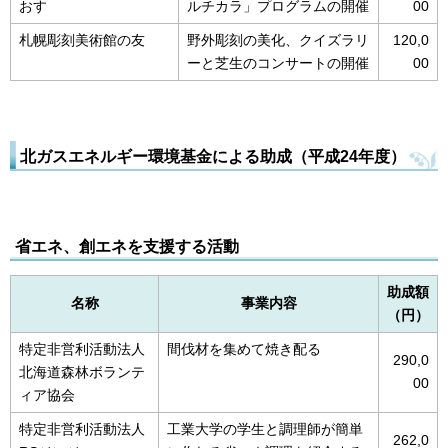
おす
ルチカラ」プログラムの開催
00
札幌彫刻美術館の友
野外彫刻の美化、クイズラリ
120,0
ーと芝生のコンサートの開催
00
北ガスエネルギー環境基金による助成（平成24年度）
省エネ、創エネを支援する活動
助成額
名称
事業内容
（円）
特定非営利活動法人
間伐材を集めて焼き配る
290,0
北海道森林ボランテ
00
ィア協会
特定非営利活動法人
工業大学の学生と調理師が簡単
262,0