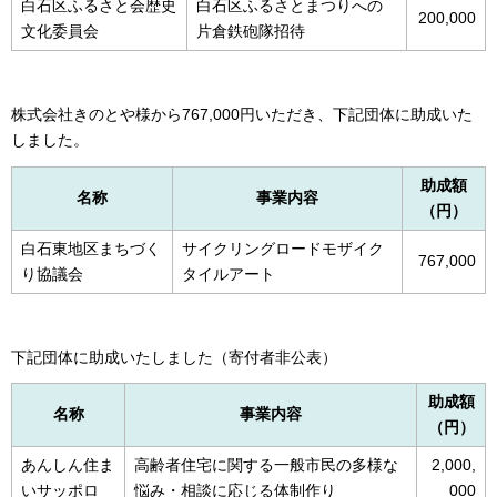
白石区ふるさと会歴史
白石区ふるさとまつりへの
200,000
文化委員会
片倉鉄砲隊招待
株式会社きのとや様から767,000円いただき、下記団体に助成いた
しました。
助成額
名称
事業内容
（円）
白石東地区まちづく
サイクリングロードモザイク
767,000
り協議会
タイルアート
下記団体に助成いたしました（寄付者非公表）
助成額
名称
事業内容
（円）
あんしん住ま
高齢者住宅に関する一般市民の多様な
2,000,
いサッポロ
悩み・相談に応じる体制作り
000