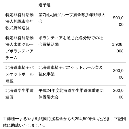
道予選
特定非営利活動
第7回太陽グループ旗争奪少年野球大
500,0
法人札幌市少年
会
00
軟式野球連盟
特定非営利活動
ボランティアを通じた各分野での社
法人太陽グルー
会貢献活動
1,908,
プボランティア
008
チーム
北海道車椅子バ
北海道車椅子バスケットボール普及
300,0
スケットボール
強化事業
00
連盟
北海道学生柔道
平成24年度北海道学生柔道体重別団
200,0
連盟
体優勝大会
00
工藤桂一まるやま動物園応援基金から6,294,500円いただき、下記団
体に助成いたしました。