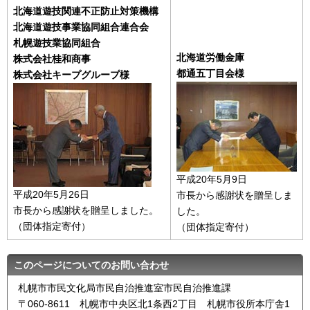
北海道遊技関連不正防止対策機構
北海道遊技事業協同組合連合会
札幌遊技業協同組合
北海道労働金庫
株式会社桂和商事
都通五丁目会様
株式会社キープグループ様
平成20年5月9日
平成20年5月26日
市長から感謝状を贈呈しま
市長から感謝状を贈呈しました。
した。
（団体指定寄付）
（団体指定寄付）
このページについてのお問い合わせ
札幌市市民文化局市民自治推進室市民自治推進課
〒060-8611 札幌市中央区北1条西2丁目 札幌市役所本庁舎1