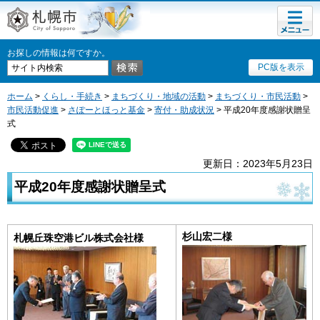
メニュ
札幌市
ー
お探しの情報は何ですか。
PC版を表示
ホーム
>
くらし・手続き
>
まちづくり・地域の活動
>
まちづくり・市民活動
>
市民活動促進
>
さぽーとほっと基金
>
寄付・助成状況
> 平成20年度感謝状贈呈
式
更新日：2023年5月23日
平成20年度感謝状贈呈式
杉山宏二様
札幌丘珠空港ビル株式会社様