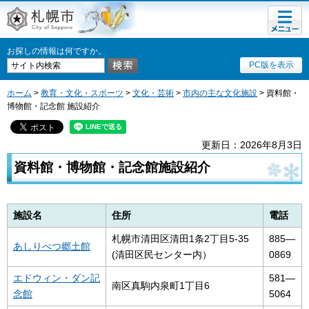
メニュ
札幌市
ー
お探しの情報は何ですか。
PC版を表示
ホーム
>
教育・文化・スポーツ
>
文化・芸術
>
市内の主な文化施設
> 資料館・
博物館・記念館 施設紹介
更新日：2026年8月3日
資料館・博物館・記念館施設紹介
施設名
住所
電話
札幌市清田区清田1条2丁目5-35
885―
あしりべつ郷土館
(清田区民センター内）
0869
エドウィン・ダン記
581―
南区真駒内泉町1丁目6
念館
5064