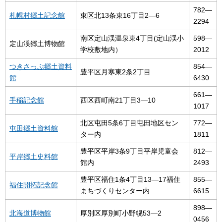
782―
札幌村郷土記念館
東区北13条東16丁目2―6
2294
南区定山渓温泉東4丁目(定山渓小
598―
定山渓郷土博物館
学校敷地内）
2012
つきさっぷ郷土資料
854―
豊平区月寒東2条2丁目
館
6430
661―
手稲記念館
西区西町南21丁目3―10
1017
北区屯田5条6丁目屯田地区セン
772―
屯田郷土資料館
ター内
1811
豊平区平岸3条9丁目平岸児童会
812―
平岸郷土史料館
館内
2493
豊平区福住1条4丁目13―17福住
855―
福住開拓記念館
まちづくりセンター内
6615
898―
北海道博物館
厚別区厚別町小野幌53―2
0456