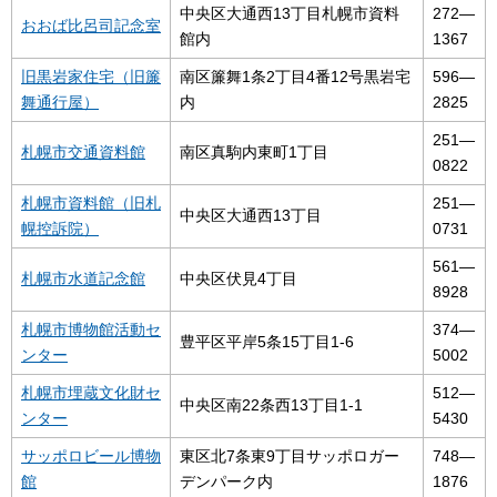
中央区大通西13丁目札幌市資料
272―
おおば比呂司記念室
館内
1367
旧黒岩家住宅（旧簾
南区簾舞1条2丁目4番12号黒岩宅
596―
舞通行屋）
内
2825
251―
札幌市交通資料館
南区真駒内東町1丁目
0822
札幌市資料館（旧札
251―
中央区大通西13丁目
幌控訴院）
0731
561―
札幌市水道記念館
中央区伏見4丁目
8928
札幌市博物館活動セ
374―
豊平区平岸5条15丁目1-6
ンター
5002
札幌市埋蔵文化財セ
512―
中央区南22条西13丁目1-1
ンター
5430
サッポロビール博物
東区北7条東9丁目サッポロガー
748―
館
デンパーク内
1876