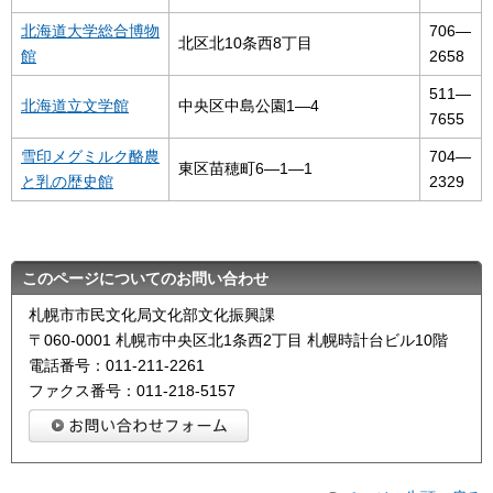
北海道大学総合博物
706―
北区北10条西8丁目
館
2658
511―
北海道立文学館
中央区中島公園1―4
7655
雪印メグミルク酪農
704―
東区苗穂町6―1―1
と乳の歴史館
2329
このページについてのお問い合わせ
札幌市市民文化局文化部文化振興課
〒060-0001 札幌市中央区北1条西2丁目 札幌時計台ビル10階
電話番号：011-211-2261
ファクス番号：011-218-5157