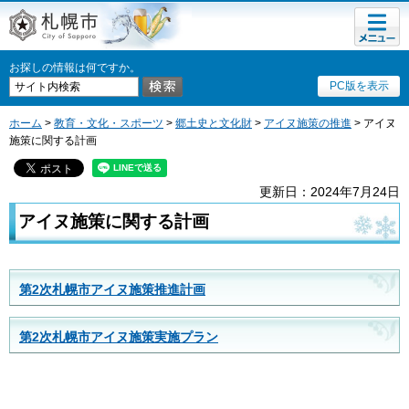
メニュ
札幌市
ー
お探しの情報は何ですか。
PC版を表示
ホーム
>
教育・文化・スポーツ
>
郷土史と文化財
>
アイヌ施策の推進
> アイヌ
施策に関する計画
更新日：2024年7月24日
アイヌ施策に関する計画
第2次札幌市アイヌ施策推進計画
第2次札幌市アイヌ施策実施プラン