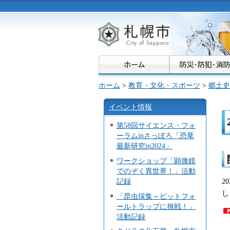
札幌市
ホーム
>
教育・文化・スポーツ
>
郷土史
イベント情報
第58回サイエンス・フォ
ーラムinさっぽろ「恐竜
最新研究in2024」
ワークショップ「顕微鏡
でのぞく異世界！」活動
2
記録
し
「昆虫採集～ピットフォ
ールトラップに挑戦！」
活動記録