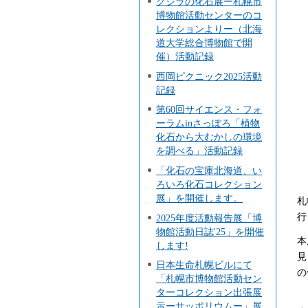
クジラの化石展ー札幌市
博物館活動センターのコ
レクションよりー（北海
道大学総合博物館で開
催）活動記録
西岡ピクニック2025活動
記録
第60回サイエンス・フォ
ーラムinさっぽろ「植物
化石から大むかしの環境
を調べる」活動記録
「化石の宝庫北海道、い
ろいろ化石コレクション
展」を開催します。
札
行
2025年度活動報告展「博
物館活動日誌'25」を開催
本
します!
見
日本生命札幌ビルにて
の
「札幌市博物館活動セン
ターコレクション出張展
示ーサッポリウムー」展