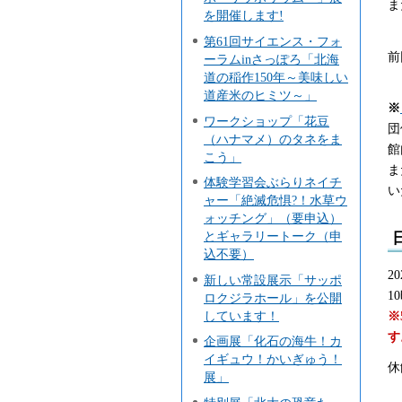
ま
を開催します!
第61回サイエンス・フォ
前
ーラムinさっぽろ「北海
道の稲作150年～美味しい
道産米のヒミツ～」
※
ワークショップ「花豆
団
（ハナマメ）のタネをま
館
こう」
ま
体験学習会ぶらりネイチ
い
ャー「絶滅危惧?！水草ウ
ォッチング」（要申込）
とギャラリートーク（申
込不要）
2
新しい常設展示「サッポ
1
ロクジラホール」を公開
しています！
※
す
企画展「化石の海牛！カ
イギュウ！かいぎゅう！
休
展」