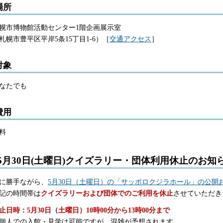
場所
幌市博物館活動センター1階企画展示室
札幌市豊平区平岸5条15丁目1-6）［
交通アクセス
］
対象
なたでも
費用
料
5月30日(土曜日)クイズラリー・団体利用休止のお知
に勝手ながら、
5月30日（土曜日）の「サッポロクジラホール」の公開
記の時間帯は
クイズラリーおよび団体でのご利用を休止
させていただき
止日時：5月30日（土曜日）10時00分から13時00分まで
個人での入館・見学は可能ですが、混雑が予想されます。