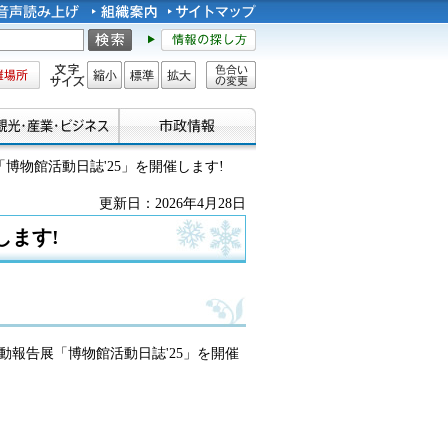
所
文字サイズ
縮小
標準
拡大
色合い
の変更
展「博物館活動日誌'25」を開催します!
更新日：2026年4月28日
します!
度活動報告展「博物館活動日誌'25」を開催