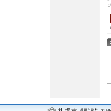
ご
札幌市役所
〒06