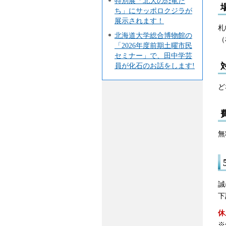
特別展「北大の恐竜た
ち」にサッポロクジラが
展示されます！
札
北海道大学総合博物館の
（
「2026年度前期土曜市民
セミナー」で、田中学芸
員が化石のお話をします!
ど
無
誠
下
休
※