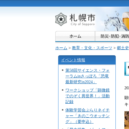
札幌市
ホーム
>
教育・文化・スポーツ
>
郷土史
イベント情報
第58回サイエンス・フォ
ーラムinさっぽろ「恐竜
最新研究in2024」
2
ワークショップ「顕微鏡
でのぞく異世界！」活動
顕
記録
キ
体験学習会ぶらりネイチ
ャー「きのこウオッチン
グ」（要申込）