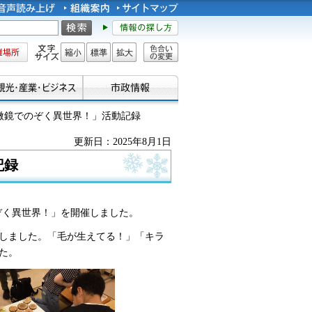
所
文字サイズ
縮小
標準
拡大
色合い
の変更
微鏡でのぞく異世界！」活動記録
更新日：2025年8月1日
記録
のぞく異世界！」を開催しました。
しました。「毛が生えてる！」「キラ
た。