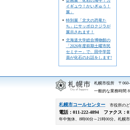
企画展「化石の海牛！カ
イギュウ！かいぎゅう！
展」
特別展「北大の恐竜た
ち」にサッポロクジラが
展示されます！
北海道大学総合博物館の
「2026年度前期土曜市民
セミナー」で、田中学芸
員が化石のお話をします!
札幌市役所
〒06
一般的な業務時間 8時
札幌市コールセンター
市役所のど
電話：
011-222-4894
ファクス：011-
年中無休、8時00分～21時00分。