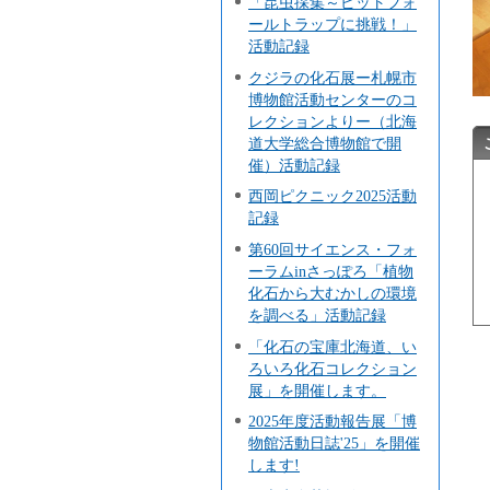
「昆虫採集～ピットフォ
ールトラップに挑戦！」
活動記録
クジラの化石展ー札幌市
博物館活動センターのコ
レクションよりー（北海
道大学総合博物館で開
催）活動記録
西岡ピクニック2025活動
記録
第60回サイエンス・フォ
ーラムinさっぽろ「植物
化石から大むかしの環境
を調べる」活動記録
「化石の宝庫北海道、い
ろいろ化石コレクション
展」を開催します。
2025年度活動報告展「博
物館活動日誌'25」を開催
します!