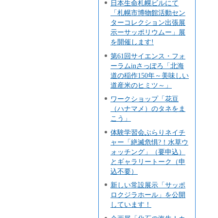
日本生命札幌ビルにて
「札幌市博物館活動セン
ターコレクション出張展
示ーサッポリウムー」展
を開催します!
第61回サイエンス・フォ
ーラムinさっぽろ「北海
道の稲作150年～美味しい
道産米のヒミツ～」
ワークショップ「花豆
（ハナマメ）のタネをま
こう」
体験学習会ぶらりネイチ
ャー「絶滅危惧?！水草ウ
ォッチング」（要申込）
とギャラリートーク（申
込不要）
新しい常設展示「サッポ
ロクジラホール」を公開
しています！