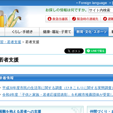
お探しの情報は何です
か。
救急当番医
緊急時の連絡先
避難場
習・若者支援
> 若者支援
若者支援
平成30年度市民の生活等に関する調査（ひきこもりに関する実態調査
令和4年度「子供と家族・若者応援団表彰」を札幌市推薦団体が受賞し
困難を抱える若者への支援
仲間づくり・