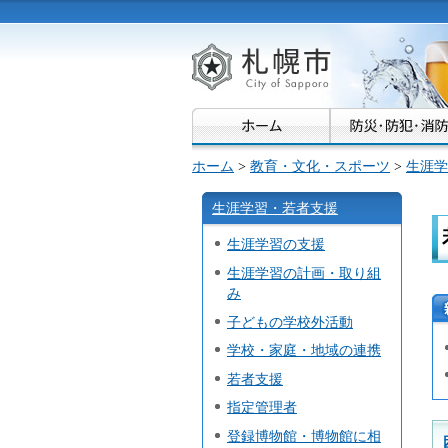
札幌市
ホーム
>
教育・文化・スポーツ
>
生涯学
生涯学習・若者支援
生涯学習の支援
生涯学習の計画・取り組
み
子どもの学校外活動
学校・家庭・地域の連携
若者支援
指定管理者
登録博物館・博物館に相