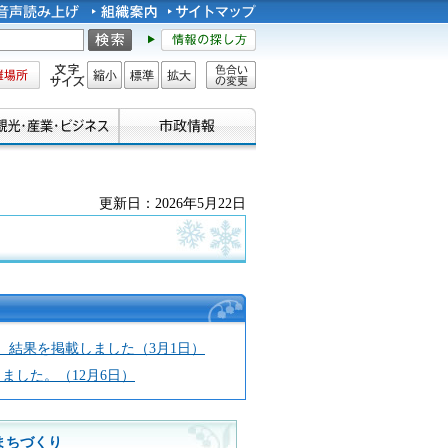
所
文字サイズ
縮小
標準
拡大
色合い
の変更
更新日：2026年5月22日
）結果を掲載しました（3月1日）
ました。（12月6日）
まちづくり