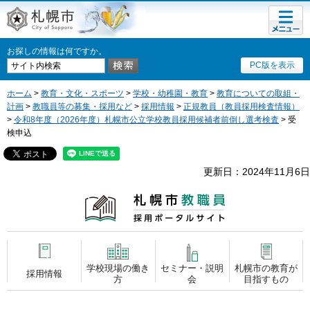
メニュ
札幌市
ー
お探しの情報は何ですか。
PC版を表示
ホーム
>
教育・文化・スポーツ
>
学校・幼稚園・教育
>
教育についての取組・
計画
>
教職員等の募集・採用など
>
採用情報
>
正規教員（教員採用検査情報）
>
令和8年度（2026年度）札幌市公立学校教員採用候補者前倒し選考検査
> 受
検申込
更新日：2024年11月6日
札幌市教職員
採用ポータルサイト
学校現場の働き
セミナー・説明
札幌市の教育が
採用情報
方
会
目指すもの