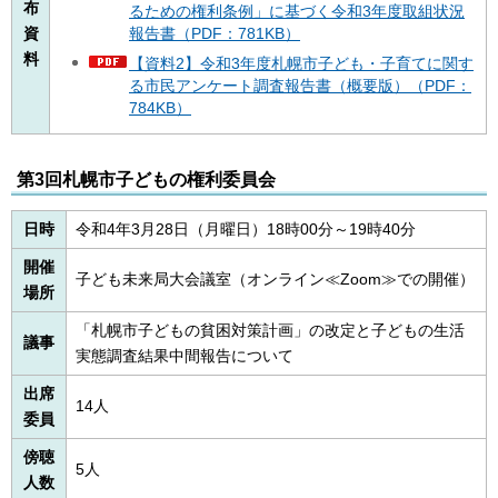
布
るための権利条例」に基づく令和3年度取組状況
資
報告書（PDF：781KB）
料
【資料2】令和3年度札幌市子ども・子育てに関す
る市民アンケート調査報告書（概要版）（PDF：
784KB）
第3回札幌市子どもの権利委員会
日時
令和4年3月28日（月曜日）18時00分～19時40分
開催
子ども未来局大会議室（オンライン≪Zoom≫での開催）
場所
「札幌市子どもの貧困対策計画」の改定と子どもの生活
議事
実態調査結果中間報告について
出席
14人
委員
傍聴
5人
人数