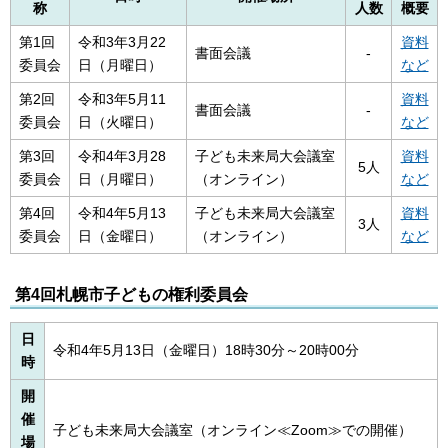
称
人数
概要
第1回
令和3年3月22
資料
書面会議
-
委員会
日（月曜日）
など
第2回
令和3年5月11
資料
書面会議
-
委員会
日（火曜日）
など
第3回
令和4年3月28
子ども未来局大会議室
資料
5人
委員会
日（月曜日）
（オンライン）
など
第4回
令和4年5月13
子ども未来局大会議室
資料
3人
委員会
日（金曜日）
（オンライン）
など
第4回札幌市子どもの権利委員会
日
令和4年5月13日（金曜日）18時30分～20時00分
時
開
催
子ども未来局大会議室（オンライン≪Zoom≫での開催）
場