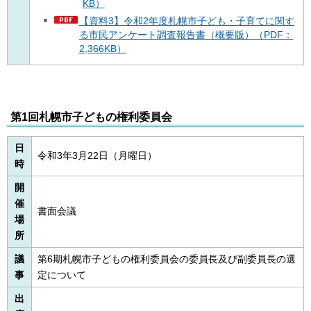
KB）
【資料3】令和2年度札幌市子ども・子育てに関す
る市民アンケート調査報告書（概要版）（PDF：
2,366KB）
第1回札幌市子どもの権利委員会
日
令和3年3月22日（月曜日）
時
開
催
書面会議
場
所
議
第6期札幌市子どもの権利委員会の委員長及び副委員長の選
事
定について
出