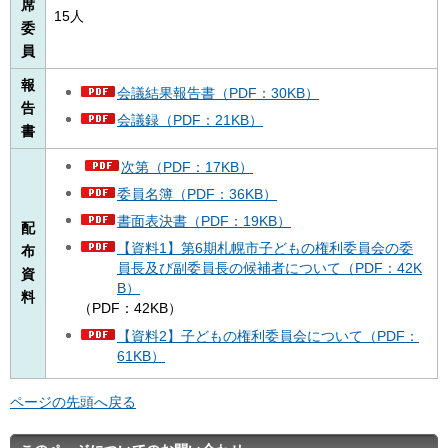
席
15人
委
員
報
会議結果報告書（PDF：30KB）
告
会議録（PDF：21KB）
書
次第（PDF：17KB）
委員名簿（PDF：36KB）
書面表決書（PDF：19KB）
配
【資料1】第6期札幌市子どもの権利委員会の委
布
員長及び副委員長の候補者について（PDF：42K
資
B）
料
（PDF：42KB）
【資料2】子どもの権利委員会について（PDF：
61KB）
ページの先頭へ戻る