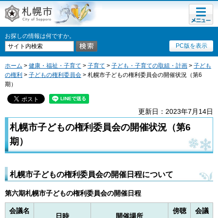
メニュ
札幌市
ー
お探しの情報は何ですか。
PC版を表示
ホーム
>
健康・福祉・子育て
>
子育て
>
子ども・子育ての取組・計画
>
子ども
の権利
>
子どもの権利委員会
> 札幌市子どもの権利委員会の開催状況（第6
期）
更新日：2023年7月14日
札幌市子どもの権利委員会の開催状況（第6
期）
札幌市子どもの権利委員会の開催日程について
第六期札幌市子どもの権利委員会の開催日程
会議名
傍聴
会議
日時
開催場所