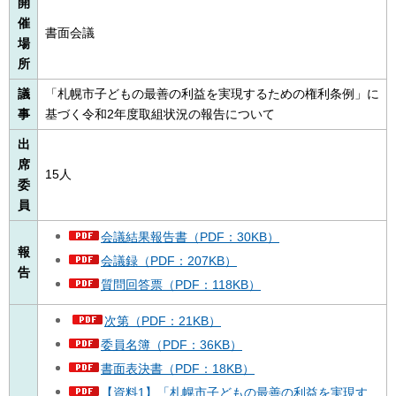
開
催
書面会議
場
所
議
「札幌市子どもの最善の利益を実現するための権利条例」に
事
基づく令和2年度取組状況の報告について
出
席
15人
委
員
会議結果報告書（PDF：30KB）
報
会議録（PDF：207KB）
告
質問回答票（PDF：118KB）
次第（PDF：21KB）
委員名簿（PDF：36KB）
書面表決書（PDF：18KB）
【資料1】「札幌市子どもの最善の利益を実現す