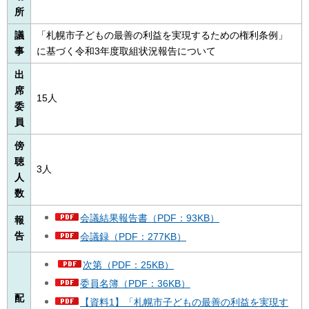
所
議
「札幌市子どもの最善の利益を実現するための権利条例」
事
に基づく令和3年度取組状況報告について
出
席
15人
委
員
傍
聴
3人
人
数
会議結果報告書（PDF：93KB）
報
告
会議録（PDF：277KB）
次第（PDF：25KB）
委員名簿（PDF：36KB）
配
【資料1】「札幌市子どもの最善の利益を実現す