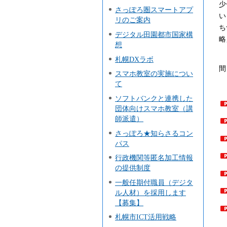
少
さっぽろ圏スマートアプ
い
リのご案内
ち
デジタル田園都市国家構
略
想
「
札幌DXラボ
間
スマホ教室の実施につい
て
ソフトバンクと連携した
団体向けスマホ教室（講
師派遣）
さっぽろ★知らさるコン
パス
行政機関等匿名加工情報
の提供制度
一般任期付職員（デジタ
ル人材）を採用します
【募集】
札幌市ICT活用戦略