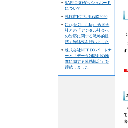
SAPPOROダッシュボード
について
札幌市ICT活用戦略2020
Google Cloud Japan合同会
「
社との「デジタル社会へ
（
の対応に関する戦略的提
携」締結式を行いました
募
株式会社NTT DXパートナ
す
ーと「データ利活用の推
な
進に関する連携協定」を
締結しました
技
価
者