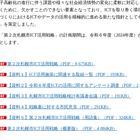
子高齢化の進行に伴う課題や様々な社会経済情勢の変化に柔軟に対応し
くために、欠かすことのできない要素となっており、ICTを取り巻く環
づくりにおけるICTやデータの活用を積極的に進める新たな指針として令
」を策定しました。
第２次札幌市ICT活用戦略」の計画期間は、令和６年度（2024年度）か
とします。
第２次札幌市ICT活用戦略（PDF：8,675KB）
【資料１】ICT活用施策に関連する取組一覧（PDF：193KB）
【資料２】令和６年度ICTの活用に関するアンケート調査（PDF：2,9
【資料３】札幌市ICT活用戦略検討有識者会議（PDF：191KB）
【資料４】戦略案に対する市民意見（PDF：291KB）
【資料５】第２次札幌市ICT活用戦略（用語集）（PDF：324KB）
第２次札幌市ICT活用戦略（概要版）（PDF：4,884KB）