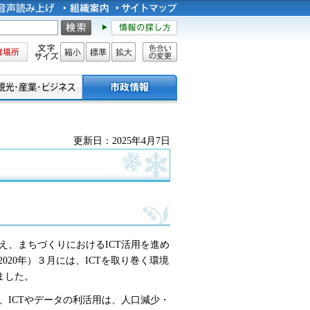
所
文字サイズ
縮小
標準
拡大
色合い
の変更
更新日：2025年4月7日
据え、まちづくりにおけるICT活用を進め
020年）３月には、ICTを取り巻く環境
ました。
ICTやデータの利活用は、人口減少・