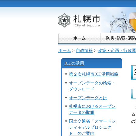
札幌市
ホーム
>
市政情報
>
政策・企画・行政運
ICTの活用
第２次札幌市ICT活用戦略
オープンデータの検索・
ダウンロード
オープンデータとは
札幌市におけるオープン
札
データの取組
る
の
国土交通省「スマートシ
ティモデルプロジェク
ス
ト」のご案内