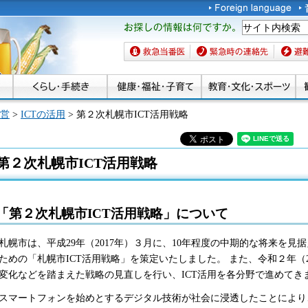
お探しの情報は何です
か。
救急当番医
緊急時の連絡先
避難場
営
>
ICTの活用
> 第２次札幌市ICT活用戦略
第２次札幌市ICT活用戦略
「第２次札幌市ICT活用戦略」について
幌市は、平成29年（2017年）３月に、10年程度の中期的な将来を見
ための「札幌市ICT活用戦略」を策定いたしました。 また、令和２年（2
変化などを踏まえた戦略の見直しを行い、ICT活用を各分野で進めてき
マートフォンを始めとするデジタル技術が社会に浸透したことにより、