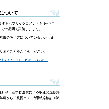
トについて
集するパブリックコメントを令和7年
日）までの期間で実施しました。
幌市の考え方について公表いたしま
りますことをご了承ください。
方について（PDF：236KB）
直しや、産学官連携による取組の進捗評
度から「札幌市ICT活用戦略検討有識