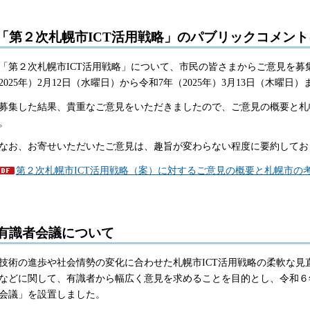
「第２次札幌市ICT活用戦略」のパブリックコメン
第２次札幌市ICT活用戦略」について、市民の皆さまからご意見を募
2025年）2月12日（水曜日）から令和7年（2025年）3月13日（木曜
集した結果、貴重なご意見をいただきましたので、ご意見の概要と札
。
お、お寄せいただいたご意見は、趣旨が変わらない程度に要約してお
第２次札幌市ICT活用戦略（案）に対するご意見の概要と札幌市の考え
有識者会議について
術の進歩や社会情勢の変化に合わせた札幌市ICT活用戦略の柔軟な見
などに関して、有識者から幅広く意見を求めることを目的とし、令和６年
会議」を設置しました。