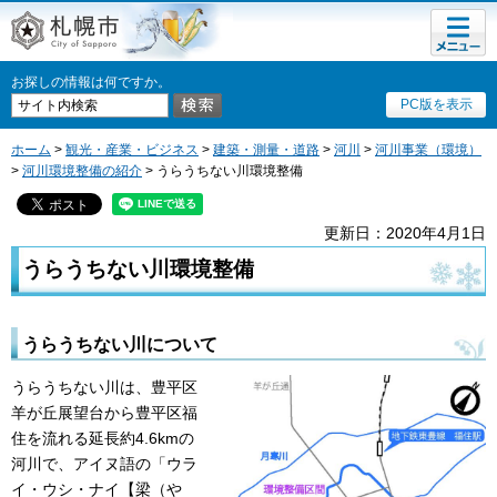
メニュ
札幌市
ー
お探しの情報は何ですか。
PC版を表示
ホーム
>
観光・産業・ビジネス
>
建築・測量・道路
>
河川
>
河川事業（環境）
>
河川環境整備の紹介
> うらうちない川環境整備
更新日：2020年4月1日
うらうちない川環境整備
うらうちない川について
うらうちない川は、豊平区
羊が丘展望台から豊平区福
住を流れる延長約4.6kmの
河川で、アイヌ語の「ウラ
イ・ウシ・ナイ【梁（や