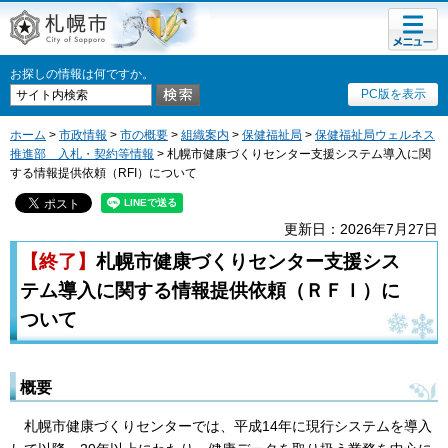
メニュ
札幌市
ー
お探しの情報は何ですか。
PC版を表示
ホーム
>
市政情報
>
市の概要
>
組織案内
>
保健福祉局
>
保健福祉局ウェルネス
推進部 入札・契約等情報
> 札幌市健康づくりセンター支援システム導入に関
する情報提供依頼（RFI）について
更新日：2026年7月27日
【終了】
札幌市健康づくりセンター支援シス
テム導入に関する情報提供依頼（ＲＦＩ）に
ついて
概要
札幌市健康づくりセンターでは、平成14年に現行システムを導入