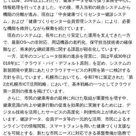
して以降、20年以上にわたり、健康データを取り扱う業務を中心に
情報処理を行ってきました。その後、導入当初の統合システムから
機能の分離が進み、現在は「中央健康づくりセンター健診システ
ム」および「健康づくりセンター会員管理システム」により、必要
な機能を維持しながら稼働を続けています。
現在のシステムは、長年にわたり安定した運用を支えてきた一方
で、最新OSへの非対応、周辺機器の老朽化、保守担当技術者の確保
難など、将来的な継続運用に関する課題が顕在化しています。
一方、近年のコンピュータ技術の進歩を背景に、国は平成30年(2
018年)に「クラウド・バイ・デフォルト原則」を定め、システムの
新規開発や更新にあたりクラウドサービスの利用を第一に検討する
方針を示しています。札幌市においても、令和7年に策定された「第
2次札幌市ICT活用戦略」において、基本戦略の一つとしてクラウド
第一原則の推進を掲げています。
さらに、市民の健康寿命の延伸に向けた取組が重要性を増す中、
健康意識の向上や健康行動の促進を効果的に実施するためには、デ
ジタル技術を活用したサービスの高度化・利便性向上が求められて
います。健診データ、会員データ等の一元的な活用、市民によるオ
ンラインでの情報閲覧、スマートフォンを用いた健康づくり支援な
どを可能とする、新たな市民ニーズに対応できる基盤整備が急務で