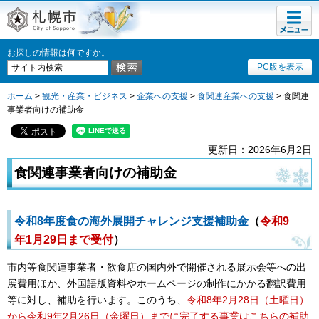
メニュ
札幌市
ー
お探しの情報は何ですか。
PC版を表示
ホーム
>
観光・産業・ビジネス
>
企業への支援
>
食関連産業への支援
> 食関連
事業者向けの補助金
更新日：2026年6月2日
食関連事業者向けの補助金
令和8年度食の海外展開チャレンジ支援補助金
（
令和9
年1月29日まで受付
）
市内等食関連事業者・飲食店の国内外で開催される展示会等への出
展費用ほか、外国語版資料やホームページの制作にかかる翻訳費用
等に対し、補助を行います。このうち、
令和8年2月28日（土曜日）
から令和9年2月26日（金曜日）までに完了する事業はこちらの補助