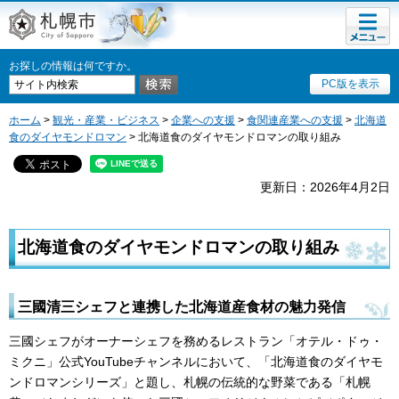
メニュ
札幌市
ー
お探しの情報は何ですか。
PC版を表示
ホーム
>
観光・産業・ビジネス
>
企業への支援
>
食関連産業への支援
>
北海道
食のダイヤモンドロマン
> 北海道食のダイヤモンドロマンの取り組み
更新日：2026年4月2日
北海道食のダイヤモンドロマンの取り組み
三國清三シェフと連携した北海道産食材の魅力発信
三國シェフがオーナーシェフを務めるレストラン「オテル・ドゥ・
ミクニ」公式YouTubeチャンネルにおいて、「北海道食のダイヤモ
ンドロマンシリーズ」と題し、札幌の伝統的な野菜である「札幌