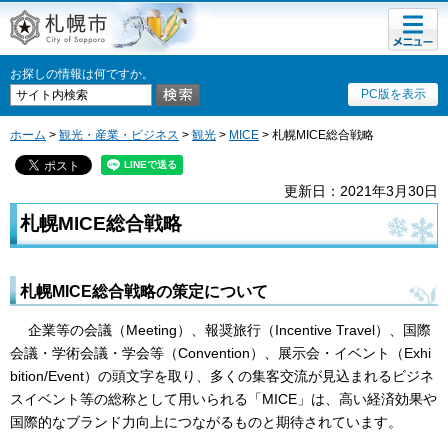
メニュ
札幌市
ー
お探しの情報は何ですか。
PC版を表示
ホーム
>
観光・産業・ビジネス
>
観光
>
MICE
> 札幌MICE総合戦略
更新日：2021年3月30日
札幌MICE総合戦略
札幌MICE総合戦略の策定について
企業等の会議（Meeting）、報奨旅行（Incentive Travel）、国際
会議・学術会議・学会等（Convention）、展示会・イベント（Exhi
bition/Event）の頭文字を取り、多くの集客交流が見込まれるビジネ
スイベント等の総称として用いられる「MICE」は、高い経済効果や
国際的なブランド力向上につながるものと期待されています。