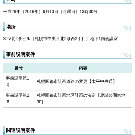
平成28年（2016年）6月13日（月曜日）13時30分
場所
STV北2条ビル（札幌市中央区北2条西2丁目）地下1階会議室
事前説明案件
番号
内容
事前説明第1
札幌圏都市計画道路の変更【太平中央通】
号
事前説明第2
札幌圏都市計画地区計画の決定【農試公園東地
号
区】
関連説明案件