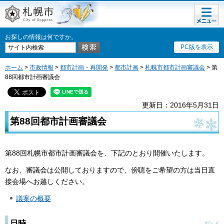
メニュ
札幌市
ー
お探しの情報は何ですか。
PC版を表示
ホーム
>
市政情報
>
都市計画・再開発
>
都市計画
>
札幌市都市計画審議会
> 第
88回都市計画審議会
更新日：2016年5月31日
第88回都市計画審議会
第88回札幌市都市計画審議会を、下記のとおり開催いたします。
なお、審議会は公開しておりますので、傍聴をご希望の方は当日直
接会場へお越しください。
議案の概要
日時