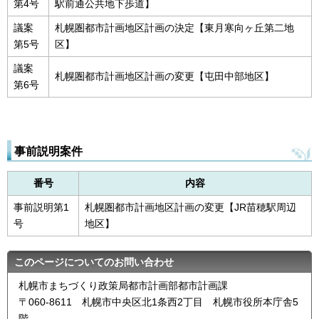
第4号
駅前通公共地下歩道】
議案
札幌圏都市計画地区計画の決定【東月寒向ヶ丘第二地
第5号
区】
議案
札幌圏都市計画地区計画の変更【屯田中部地区】
第6号
事前説明案件
番号
内容
事前説明第1
札幌圏都市計画地区計画の変更【JR苗穂駅周辺
号
地区】
このページについてのお問い合わせ
札幌市まちづくり政策局都市計画部都市計画課
〒060-8611 札幌市中央区北1条西2丁目 札幌市役所本庁舎5
階