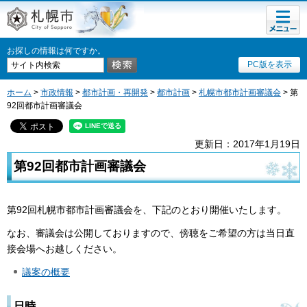
メニュ
札幌市
ー
お探しの情報は何ですか。
PC版を表示
ホーム
>
市政情報
>
都市計画・再開発
>
都市計画
>
札幌市都市計画審議会
> 第
92回都市計画審議会
更新日：2017年1月19日
第92回都市計画審議会
第92回札幌市都市計画審議会を、下記のとおり開催いたします。
なお、審議会は公開しておりますので、傍聴をご希望の方は当日直
接会場へお越しください。
議案の概要
日時