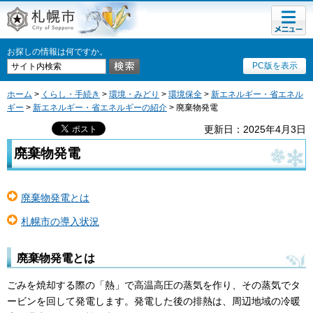
メニュ
札幌市
ー
お探しの情報は何ですか。
PC版を表示
ホーム
>
くらし・手続き
>
環境・みどり
>
環境保全
>
新エネルギー・省エネル
ギー
>
新エネルギー・省エネルギーの紹介
> 廃棄物発電
更新日：2025年4月3日
廃棄物発電
廃棄物発電とは
札幌市の導入状況
廃棄物発電とは
ごみを焼却する際の「熱」で高温高圧の蒸気を作り、その蒸気でタ
ービンを回して発電します。発電した後の排熱は、周辺地域の冷暖