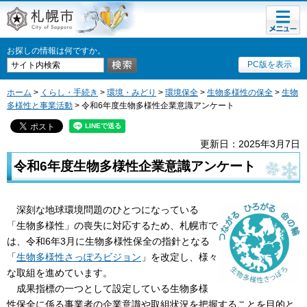
メニュ
札幌市
ー
お探しの情報は何ですか。
PC版を表示
ホーム
>
くらし・手続き
>
環境・みどり
>
環境保全
>
生物多様性の保全
>
生物
多様性と事業活動
> 令和6年度生物多様性企業意識アンケート
更新日：2025年3月7日
令和6年度生物多様性企業意識アンケート
深
刻な地球環境問題のひとつになっている
「生物多様性」の喪失に対応するため、札幌市で
は、令和6年3月に生物多様性保全の指針となる
「
生物多様性さっぽろビジョン
」を改定し、様々
な取組を進めています。
成
果指標の一つとして設定している生物多様
性保全に係る事業者の企業意識や取組状況を把握することを目的と