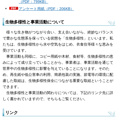
（PDF：799KB）
アンケート用紙（PDF：206KB）
生物多様性と事業活動について
様
々な生き物がつながり合い、支え合いながら、絶妙なバランス
で豊かな生態系を保っている状態を「生物多様性」といいます。私
たちは、生物多様性から水や空気をはじめ、衣食住等様々な恵みを
受けています。
事
業活動も同様に、コピー用紙や木材、食材等、生物多様性の恵
みによって成り立っていることから、事業者は、事業活動を通じて
世界中の生物多様性に影響を与えていることになります。そのた
め、再生紙や低公害車の利用、簡易包装の実施、節電等の環境に配
慮した取組は、生物多様性保全につながる重要な取組ということが
できます。
生物
多様性と事業活動の関わりについては、下記のリンク先に詳
しく書かれていますので、そちらもご覧ください。
リンク