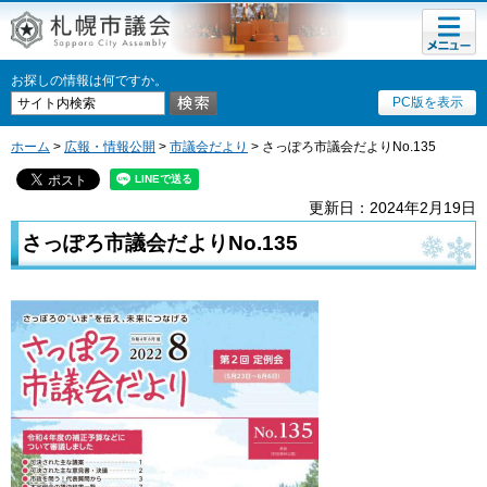
メニュ
ー
お探しの情報は何ですか。
PC版を表示
ホーム
>
広報・情報公開
>
市議会だより
> さっぽろ市議会だよりNo.135
更新日：2024年2月19日
さっぽろ市議会だよりNo.135