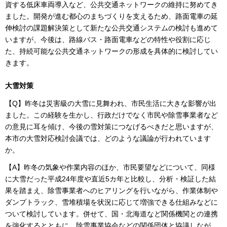
資する低床車両導入など、公共交通ネットワークの維持に努めてき
ました。開発が進む都心のまちづくりを支えるため、路面電車の延
伸検討の課題解決策として新たな公共交通システムの検討も進めて
いますが、今後は、路線バス・路面電車などの特性や役割に応じ
た、持続可能な公共交通ネットワークの形成を具体的に検討してい
きます。
大雪対策
【Q】昨冬は災害級の大雪に見舞われ、市民生活に大きな影響が出
ました。この経験を生かし、行政だけでなく市民や除雪事業者など
の意見に耳を傾け、今後の雪対策につなげるべきだと思いますが、
本市の大雪対応検討会議では、どのような議論が行われています
か。
【A】昨冬の気象や作業内容のほか、市民要望などについて、同様
に大雪だった平成24年度や直近5カ年と比較し、分析・検証した結
果を踏まえ、除雪事業者へのヒアリングを行いながら、作業体制や
ダンプトラック、雪堆積場を状況に応じて増強できる仕組みなどに
ついて検討しています。併せて、国・北海道など関係機関との連携
を強化するとともに、除雪事業協会などの関係団体と協議しなが