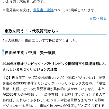
いよう強く求めるものです。
⇒意見書の全文は、
意見書・決議
のページに掲載しています。
目次へ戻る
市政を問う！～代表質問から～
4人の議員が、市政について市長に質問しました。
自由民主党：中川 賢一議員
2030年冬季オリンピック・パラリンピック開催都市や環境首都にふ
さわしいまちづくりビジョンの形成
【Q】現在策定中の第2次札幌市まちづくり戦略ビジョンには、招致
を進める2030年冬季オリンピック・パラリンピック大会や、「環境
首都・札幌」といった重要事項が具体的に描かれていません。本市
が2030年大会を招致し、「環境首都」も目指していこうとするので
あれば、それらにふさわしいビジョンや社会目標をまちづくり戦略
ビジョンの中に明示し、市民や国内外の関係者などと広く共有する