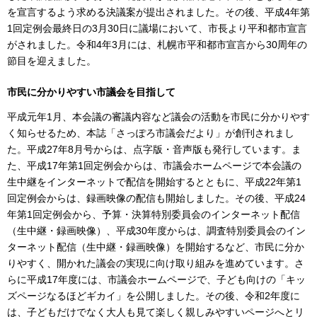
を宣言するよう求める決議案が提出されました。その後、平成4年第
1回定例会最終日の3月30日に議場において、市長より平和都市宣言
がされました。令和4年3月には、札幌市平和都市宣言から30周年の
節目を迎えました。
市民に分かりやすい市議会を目指して
平成元年1月、本会議の審議内容など議会の活動を市民に分かりやす
く知らせるため、本誌「さっぽろ市議会だより」が創刊されまし
た。平成27年8月号からは、点字版・音声版も発行しています。ま
た、平成17年第1回定例会からは、市議会ホームページで本会議の
生中継をインターネットで配信を開始するとともに、平成22年第1
回定例会からは、録画映像の配信も開始しました。その後、平成24
年第1回定例会から、予算・決算特別委員会のインターネット配信
（生中継・録画映像）、平成30年度からは、調査特別委員会のイン
ターネット配信（生中継・録画映像）を開始するなど、市民に分か
りやすく、開かれた議会の実現に向け取り組みを進めています。さ
らに平成17年度には、市議会ホームページで、子ども向けの「キッ
ズページなるほどギカイ」を公開しました。その後、令和2年度に
は、子どもだけでなく大人も見て楽しく親しみやすいページへとリ