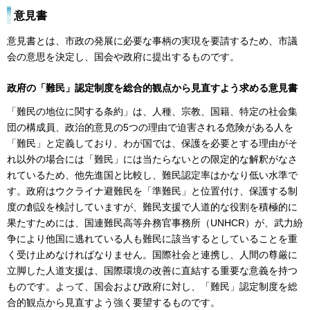
意見書
意見書とは、市政の発展に必要な事柄の実現を要請するため、市議
会の意思を決定し、国会や政府に提出するものです。
政府の「難民」認定制度を総合的観点から見直すよう求める意見書
「難民の地位に関する条約」は、人種、宗教、国籍、特定の社会集
団の構成員、政治的意見の5つの理由で迫害される危険がある人を
「難民」と定義しており、わが国では、保護を必要とする理由がそ
れ以外の場合には「難民」には当たらないとの限定的な解釈がなさ
れているため、他先進国と比較し、難民認定率はかなり低い水準で
す。政府はウクライナ避難民を「準難民」と位置付け、保護する制
度の創設を検討していますが、難民支援で人道的な役割を積極的に
果たすためには、国連難民高等弁務官事務所（UNHCR）が、武力紛
争により他国に逃れている人も難民に該当するとしていることを重
く受け止めなければなりません。国際社会と連携し、人間の尊厳に
立脚した人道支援は、国際環境の改善に直結する重要な意義を持つ
ものです。よって、国会および政府に対し、「難民」認定制度を総
合的観点から見直すよう強く要望するものです。