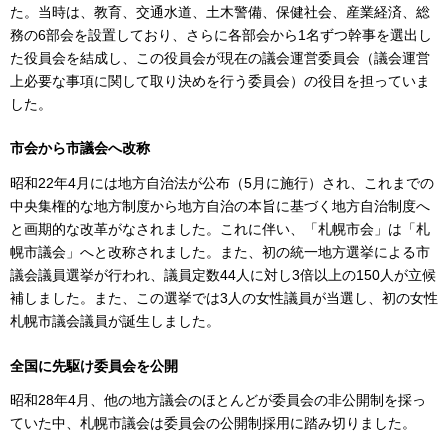
た。当時は、教育、交通水道、土木警備、保健社会、産業経済、総
務の6部会を設置しており、さらに各部会から1名ずつ幹事を選出し
た役員会を結成し、この役員会が現在の議会運営委員会（議会運営
上必要な事項に関して取り決めを行う委員会）の役目を担っていま
した。
市会から市議会へ改称
昭和22年4月には地方自治法が公布（5月に施行）され、これまでの
中央集権的な地方制度から地方自治の本旨に基づく地方自治制度へ
と画期的な改革がなされました。これに伴い、「札幌市会」は「札
幌市議会」へと改称されました。また、初の統一地方選挙による市
議会議員選挙が行われ、議員定数44人に対し3倍以上の150人が立候
補しました。また、この選挙では3人の女性議員が当選し、初の女性
札幌市議会議員が誕生しました。
全国に先駆け委員会を公開
昭和28年4月、他の地方議会のほとんどが委員会の非公開制を採っ
ていた中、札幌市議会は委員会の公開制採用に踏み切りました。