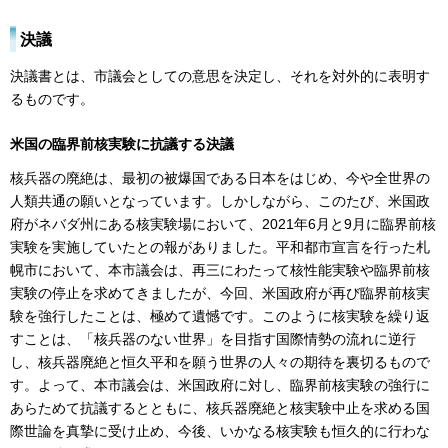
決議
決議書とは、市議会としての意思を決定し、それを対外的に表明す
るものです。
米国の臨界前核実験に抗議する決議
核兵器の廃絶は、最初の被爆国である日本をはじめ、今や全世界の
人類共通の願いとなっています。しかしながら、このたび、米国政
府がネバダ州にある核実験場において、2021年6月と9月に臨界前核
実験を実施していたとの報がありました。平和都市宣言を行った札
幌市において、本市議会は、再三にわたって核性能実験や臨界前核
実験の停止を求めてきましたが、今回、米国政府が再び臨界前核実
験を強行したことは、極めて遺憾です。このように核実験を繰り返
すことは、「核兵器のない世界」を目指す国際情勢の流れに逆行
し、核兵器廃絶と恒久平和を願う世界の人々の期待を裏切るもので
す。よって、本市議会は、米国政府に対し、臨界前核実験の強行に
あらためて抗議するとともに、核兵器廃絶と核実験中止を求める国
際世論を真摯に受け止め、今後、いかなる核実験も恒久的に行わな