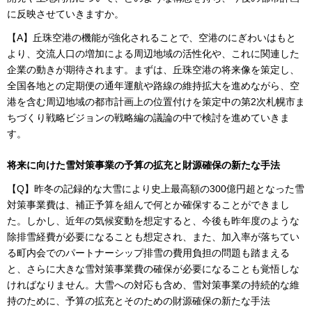
に反映させていきますか。
【A】丘珠空港の機能が強化されることで、空港のにぎわいはもと
より、交流人口の増加による周辺地域の活性化や、これに関連した
企業の動きが期待されます。まずは、丘珠空港の将来像を策定し、
全国各地との定期便の通年運航や路線の維持拡大を進めながら、空
港を含む周辺地域の都市計画上の位置付けを策定中の第2次札幌市ま
ちづくり戦略ビジョンの戦略編の議論の中で検討を進めていきま
す。
将来に向けた雪対策事業の予算の拡充と財源確保の新たな手法
【Q】昨冬の記録的な大雪により史上最高額の300億円超となった雪
対策事業費は、補正予算を組んで何とか確保することができまし
た。しかし、近年の気候変動を想定すると、今後も昨年度のような
除排雪経費が必要になることも想定され、また、加入率が落ちてい
る町内会でのパートナーシップ排雪の費用負担の問題も踏まえる
と、さらに大きな雪対策事業費の確保が必要になることも覚悟しな
ければなりません。大雪への対応も含め、雪対策事業の持続的な維
持のために、予算の拡充とそのための財源確保の新たな手法