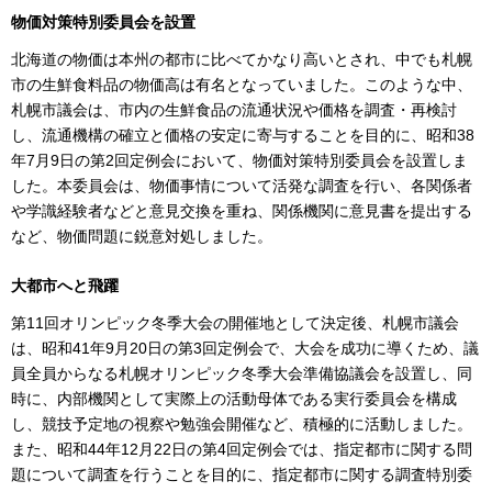
物価対策特別委員会を設置
北海道の物価は本州の都市に比べてかなり高いとされ、中でも札幌
市の生鮮食料品の物価高は有名となっていました。このような中、
札幌市議会は、市内の生鮮食品の流通状況や価格を調査・再検討
し、流通機構の確立と価格の安定に寄与することを目的に、昭和38
年7月9日の第2回定例会において、物価対策特別委員会を設置しま
した。本委員会は、物価事情について活発な調査を行い、各関係者
や学識経験者などと意見交換を重ね、関係機関に意見書を提出する
など、物価問題に鋭意対処しました。
大都市へと飛躍
第11回オリンピック冬季大会の開催地として決定後、札幌市議会
は、昭和41年9月20日の第3回定例会で、大会を成功に導くため、議
員全員からなる札幌オリンピック冬季大会準備協議会を設置し、同
時に、内部機関として実際上の活動母体である実行委員会を構成
し、競技予定地の視察や勉強会開催など、積極的に活動しました。
また、昭和44年12月22日の第4回定例会では、指定都市に関する問
題について調査を行うことを目的に、指定都市に関する調査特別委