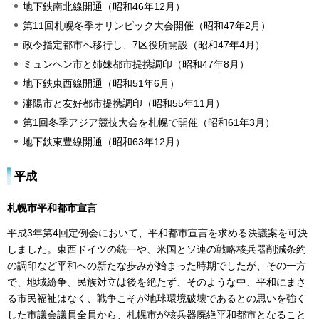
地下鉄南北線開通（昭和46年12月）
第11回札幌冬季オリンピック大会開催（昭和47年2月）
政令指定都市へ移行し、7区役所開設（昭和47年4月）
ミュンヘン市と姉妹都市提携調印（昭和47年8月）
地下鉄東西線開通（昭和51年6月）
瀋陽市と友好都市提携調印（昭和55年11月）
第1回冬季アジア競技大会を札幌で開催（昭和61年3月）
地下鉄東豊線開通（昭和63年12月）
平成
札幌市平和都市宣言
平成3年第4回定例会において、平和都市宣言を求める決議案を可決
しました。東西ドイツの統一や、米国とソ連の戦略核兵器削減条約
の調印など平和への新たな歩みが始まった時期でしたが、その一方
で、地域紛争、民族対立は後を絶たず、そのような中、平和にまさ
る市民福祉はなく、戦争こそが地球環境破壊であるとの思いを強く
した市議会議員全員から、札幌市が核兵器廃絶平和都市となること