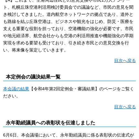
ト、札幌丘珠空港利活用検討委員会での議論など、市民の意見を聞
き検討してきました。道内航空ネットワークの拠点であり、道外と
も路線を結ぶ丘珠空港は、ビジネスや観光をはじめ、防災・医療を
支える重要な役割を担っており、空港機能の強化が必要です。市民
や地元経済界、航空会社からも空港の利活用推進や機能強化の早期
実現を求める要望も受けており、引き続き市民との意見交換を行
い、将来像を策定していきます。
目次へ戻る
本定例会の議決結果一覧
本会議の結果
【令和4年第2回定例会・審議結果】のページをご覧く
ださい。
目次へ戻る
永年勤続議員への表彰状を伝達しました
6月6日、本会議場において、永年勤続議員に係る表彰状の伝達式が