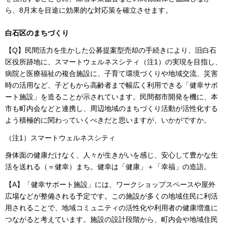
ら、8月末を目途に効果的な対応策を確立させます。
白石区のまちづくり
【Q】民間活力を生かした公募提案型売却の手続きにより、旧白石
区役所跡地に、スマートウェルネスシティ（注1）の実現を目指し、
病院と医療福祉の複合施設に、子育て環境づくりや地域交流、災害
時の活用など、子どもから高齢者まで幅広く利用できる「健幸サポ
ート施設」を造ることが示されています。民間都市開発を機に、本
市も町内会などと連携し、周辺地域のまちづくり活動が活性化する
よう積極的に関わっていくべきだと思いますが、いかがですか。
（注1）スマートウェルネスシティ
身体面の健康だけなく、人々が生きがいを感じ、安心して豊かな生
活を送れる（＝健幸）まち。健幸は「健康」＋「幸福」の造語。
【A】「健幸サポート施設」には、ワークショップスペースや屋外
広場などが整備される予定です。この施設が多くの地域住民に利活
用されることで、地域コミュニティの活性化や利用者の健康増進に
つながると考えています。施設の設計段階から、町内会や地域住民