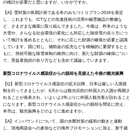
の検討が必要だと思いますが、いかがですか。
【A】雪対策の長期計画である冬のみちづくりプラン2018を策定
し、これまでも、ICTなどの先進技術の活用や融雪施設の整備な
ど、さまざまな施策に取り組んできました。今後は、昨冬のような
大雪や、さらなる社会環境の変化にも対応した除排雪の在り方につ
いて検討を進めるとともに、それに応じた財源の確保が必要と認識
しています。国に対し、補助金の拡充などを積極的に要望するとと
もに、持続可能な除雪体制の維持に向け、新たな財源の確保につい
て、受益者負担の在り方なども含めて議論していきます。
新型コロナウイルス感染症からの脱却を見据えた今後の観光振興
【Q】新型コロナウイルス感染症の拡大以降、日本は厳しい入国規
制を行ってきましたが、6月からは観光目的の外国人の入国が再開さ
れることが発表され、いよいよ2年ぶりに外国人観光客が訪れること
になります。新型コロナウイルス感染症からの脱却を間近に控え、
本市は、観光振興をどのように進めますか。
【A】インバウンドについて、国の水際対策の緩和の動きと連動
し、現地商談会への参加などの海外プロモーションに加え、新千歳