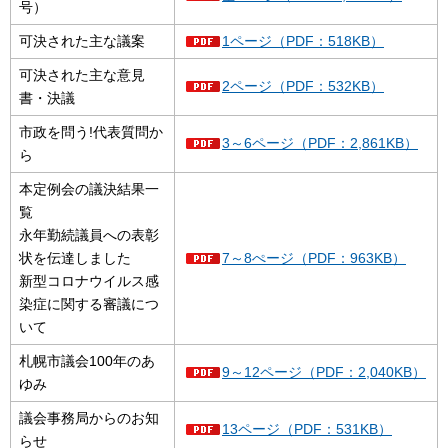
号）
可決された主な議案
1ページ（PDF：518KB）
可決された主な意見
2ページ（PDF：532KB）
書・決議
市政を問う!代表質問か
3～6ページ（PDF：2,861KB）
ら
本定例会の議決結果一
覧
永年勤続議員への表彰
状を伝達しました
7～8ぺージ（PDF：963KB）
新型コロナウイルス感
染症に関する審議につ
いて
札幌市議会100年のあ
9～12ページ（PDF：2,040KB）
ゆみ
議会事務局からのお知
13ページ（PDF：531KB）
らせ