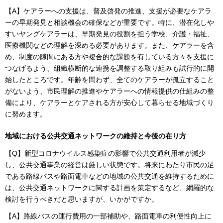
【A】ケアラーへの支援は、普及啓発の推進、支援が必要なケアラ
ーの早期発見と相談機会の確保などが重要です。特に、潜在化しや
すいヤングケアラーは、早期発見の役割を担う学校、介護・福祉、
医療機関などの理解を深める必要があります。また、ケアラーを含
め、制度の隙間にある方や複合的な課題を有している方々を支援に
つなげるよう、組織横断的な連携を調整する取り組みも試行的に開
始したところです。年齢を問わず、全てのケアラーが孤立すること
がないよう、市民理解の推進やケアラーへの情報提供の仕組みの整
備により、ケアラーとケアされる方が安心して暮らせる地域づくり
に努めます。
地域における公共交通ネットワークの維持と今後の在り方
【Q】新型コロナウイルス感染症の影響で公共交通利用者が減少
し、公共交通事業の経営は厳しい状態です。将来にわたり市民の足
である路線バスや路面電車などの地域の公共交通を維持するために
は、公共交通ネットワークに関する計画を策定するなど、網羅的な
検討を行うべきだと思いますが、いかがですか。
【A】路線バスの運行費用の一部補助や、路面電車の利便性向上に