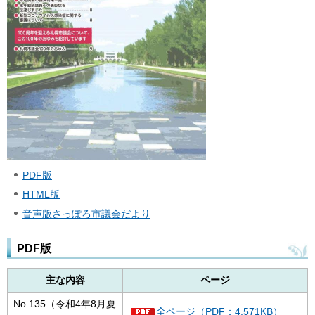
PDF版
HTML版
音声版さっぽろ市議会だより
PDF版
主な内容
ページ
No.135（令和4年8月夏
全ページ（PDF：4,571KB）