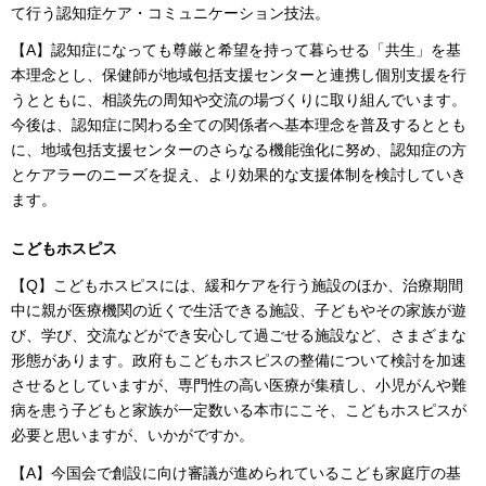
て行う認知症ケア・コミュニケーション技法。
【A】認知症になっても尊厳と希望を持って暮らせる「共生」を基
本理念とし、保健師が地域包括支援センターと連携し個別支援を行
うとともに、相談先の周知や交流の場づくりに取り組んでいます。
今後は、認知症に関わる全ての関係者へ基本理念を普及するととも
に、地域包括支援センターのさらなる機能強化に努め、認知症の方
とケアラーのニーズを捉え、より効果的な支援体制を検討していき
ます。
こどもホスピス
【Q】こどもホスピスには、緩和ケアを行う施設のほか、治療期間
中に親が医療機関の近くで生活できる施設、子どもやその家族が遊
び、学び、交流などができ安心して過ごせる施設など、さまざまな
形態があります。政府もこどもホスピスの整備について検討を加速
させるとしていますが、専門性の高い医療が集積し、小児がんや難
病を患う子どもと家族が一定数いる本市にこそ、こどもホスピスが
必要と思いますが、いかがですか。
【A】今国会で創設に向け審議が進められているこども家庭庁の基