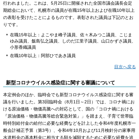
行われました。これは、5月25日に開催された全国市議会議長会定
期総会において、札幌市の議員が在職15年以上および在職10年以上
の表彰を受けたことによるものです。表彰された議員は下記のとお
りです。
在職15年以上：よこやま峰子議員、佐々木みつこ議員、こじま
ゆみ議員、飯島弘之議員、しのだ江里子議員、山口かずさ議員、
小形香織議員
在職10年以上：阿部ひであき議員
目次へ戻る
新型コロナウイルス感染症に関する審議について
本定例会のほか、臨時会でも新型コロナウイルス感染症に関する審
議を行いました。第3回臨時会（8月1日～2日）では、コロナ禍にお
ける原油価格・物価高騰への対応として、国の「コロナ禍における
『原油価格・物価高騰等総合緊急対策』」を踏まえ、子育て世帯臨
時特別給付金の給付に必要な経費などを計上した令和4年度札幌市一
般会計補正予算（第3号）、令和4年10月および11月検針分の家事用
水道料金の基本料金に相当する額を減額するために必要な経費を追