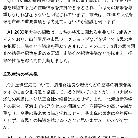
【Q】自治基本条例第22条では、市政の重要事項について住民の意
思を確認するため住民投票を実施できるとされ、市はその結果を尊
重しなければならないと明記されています。市長は、2030年大会招
致を市政の重要事項とは考えていないのか認識を伺います。
【A】2030年大会の招致は、まちの将来に関わる重要な取り組みと
考えており、出前講座や市民ワークショップなどを通じて市民の声
を把握し、議会とも議論を重ねてきました。その上で、3月の意向調
査の結果や招致を求める要望、市議会の招致決議などを踏まえ、招
致の推進を総合的に判断しました。
丘珠空港の将来像
【Q】丘珠空港について、滑走路延長や増便などの空港の将来像案
をすでに国や北海道と協議していると聞いていますが、コロナ禍や
燃油の高騰により航空会社の経営は見通せず、また、北海道新幹線
との競合、空港までのアクセスの問題など、不確実性の高い要因が
重なり、空港の将来像は描き切れません。将来像の策定は今年度中
とせず、市民との協議を続けるべきだと思いますが、いかがです
か。
【A】これまで、空港周辺住民との意見交換や市民1万人アンケー