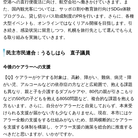
空港への直行便復活に向け、航空会社へ働きかけていきます。ま
た、国内観光客については、サッポロ割や教育旅行向けSDGs体験
プログラム、貸し切りバス助成制度のPRを行います。さらに、各種
大型イベントも、オンラインではなくリアル開催を目指します。引
き続き、感染状況に留意しつつ、札幌を旅行先として選んでもらえ
る取り組みを実施していきます。
民主市民連合：うるしはら 直子議員
今後のケアラーへの支援
【Q】ケアラーがケアする対象は、高齢、障がい、難病、病児・障
がい児、アルコールなどの依存症の方などと広範囲で、抱える課題
も異なり、親と子を介護するダブルケアや、80代の親が引きこもり
などの50代の子どもを抱える8050問題など、複合的な課題を抱える
方もいます。さらに、自分がケアラーだと自覚しておらず、本来受
けられる支援が届かない方も少なくありません。現在、本市にはケ
アラー全般の支援をする仕組みがないため、部局横断的にケアラー
を支援する体制を構築し、ケアラー支援の施策を総合的に推進する
べきだと思いますが、いかがですか。