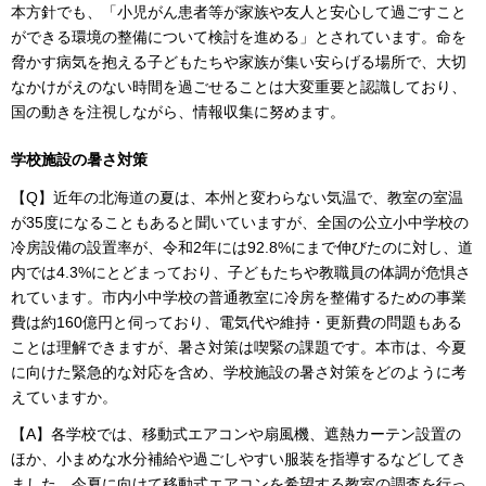
本方針でも、「小児がん患者等が家族や友人と安心して過ごすこと
ができる環境の整備について検討を進める」とされています。命を
脅かす病気を抱える子どもたちや家族が集い安らげる場所で、大切
なかけがえのない時間を過ごせることは大変重要と認識しており、
国の動きを注視しながら、情報収集に努めます。
学校施設の暑さ対策
【Q】近年の北海道の夏は、本州と変わらない気温で、教室の室温
が35度になることもあると聞いていますが、全国の公立小中学校の
冷房設備の設置率が、令和2年には92.8%にまで伸びたのに対し、道
内では4.3%にとどまっており、子どもたちや教職員の体調が危惧さ
れています。市内小中学校の普通教室に冷房を整備するための事業
費は約160億円と伺っており、電気代や維持・更新費の問題もある
ことは理解できますが、暑さ対策は喫緊の課題です。本市は、今夏
に向けた緊急的な対応を含め、学校施設の暑さ対策をどのように考
えていますか。
【A】各学校では、移動式エアコンや扇風機、遮熱カーテン設置の
ほか、小まめな水分補給や過ごしやすい服装を指導するなどしてき
ました。今夏に向けて移動式エアコンを希望する教室の調査を行っ