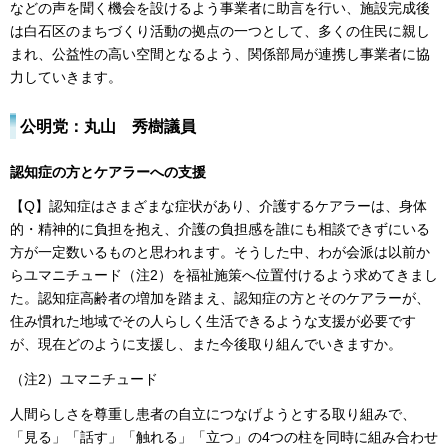
などの声を聞く機会を設けるよう事業者に助言を行い、施設完成後
は白石区のまちづくり活動の拠点の一つとして、多くの住民に親し
まれ、公益性の高い空間となるよう、関係部局が連携し事業者に協
力していきます。
公明党：
丸山 秀樹
議員
認知症の方とケアラーへの支援
【Q】認知症はさまざまな症状があり、介護するケアラーは、身体
的・精神的に負担を抱え、介護の負担感を誰にも相談できずにいる
方が一定数いるものと思われます。そうした中、わが会派は以前か
らユマニチュード（注2）を福祉施策へ位置付けるよう求めてきまし
た。認知症高齢者の増加を踏まえ、認知症の方とそのケアラーが、
住み慣れた地域でその人らしく生活できるような支援が必要です
が、現在どのように支援し、また今後取り組んでいきますか。
（注2）ユマニチュード
人間らしさを尊重し患者の自立につなげようとする取り組みで、
「見る」「話す」「触れる」「立つ」の4つの柱を同時に組み合わせ