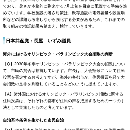
ており、暑さが本格的に到来する7月上旬を目途に配置する準備を進
めています。学校施設の暑さ対策は、既存施設の電気容量や設置場
所などの課題も考慮しながら強化する必要があるため、これまでの
取り組みの検証結果も踏まえ、検討していきます。
日本共産党：
長屋 いずみ
議員
海外におけるオリンピック・パラリンピック大会招致の判断
【Q】2030年冬季オリンピック・パラリンピック大会の招致につい
て、市民の賛否は拮抗しています。市長は、大会招致について住民
投票を否定するお考えですが、海外の各都市が、住民投票を経て大
会招致の是非を判断していることをどのように捉えていますか。
【A】諸外国におけるオリンピック・パラリンピック招致に関する
住民投票は、それぞれの都市が住民の声を把握するための一つの手
法として実施したものと考えています。
自治基本条例を生かした市民自治