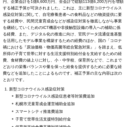
円、企業会計を1億6,600万円、全会計で総額113億6,200万円を増額
する補正予算が可決されました。これは、主に新型コロナウイルス
感染症対策に関して、自宅療養患者への食料品などの物資提供に要
する経費や、民間児童育成会などが感染症対策を徹底しながら事業
を継続していくためのICT機器や非接触型設備の導入への補助に係
る経費、また、デジタル化の推進に向け、官民データ流通促進基盤
を活用したモデル事業を構築するための経費のほか、国の「コロナ
禍における『原油価格・物価高騰等総合緊急対策』」を踏まえ、低
所得の子育て世帯に対する生活支援特別給付金を支給するための経
費、食材費の値上りに対し、小・中学校、保育所などで、これまで
どおりの栄養バランスや量を保った給食を提供するために必要な経
費などを追加したことによるものです。補正予算の主な内容は次の
とおりです。
新型コロナウイルス感染症対策
新型コロナウイルス感染症患者等対策費追加
札幌市児童育成会運営補助金追加
スマートシティ推進費追加
子育て世帯生活支援特別給付金
保育所等給食費高騰対策補助金