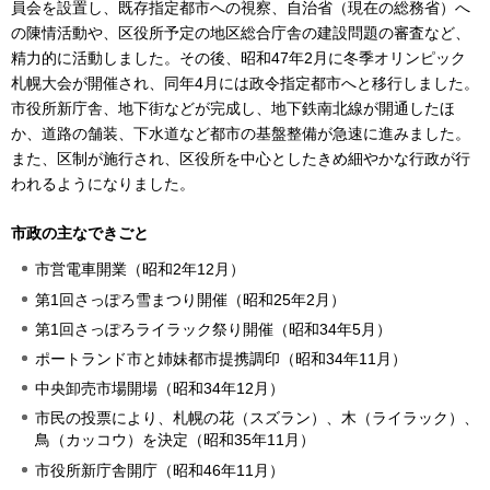
員会を設置し、既存指定都市への視察、自治省（現在の総務省）へ
の陳情活動や、区役所予定の地区総合庁舎の建設問題の審査など、
精力的に活動しました。その後、昭和47年2月に冬季オリンピック
札幌大会が開催され、同年4月には政令指定都市へと移行しました。
市役所新庁舎、地下街などが完成し、地下鉄南北線が開通したほ
か、道路の舗装、下水道など都市の基盤整備が急速に進みました。
また、区制が施行され、区役所を中心としたきめ細やかな行政が行
われるようになりました。
市政の主なできごと
市営電車開業（昭和2年12月）
第1回さっぽろ雪まつり開催（昭和25年2月）
第1回さっぽろライラック祭り開催（昭和34年5月）
ポートランド市と姉妹都市提携調印（昭和34年11月）
中央卸売市場開場（昭和34年12月）
市民の投票により、札幌の花（スズラン）、木（ライラック）、
鳥（カッコウ）を決定（昭和35年11月）
市役所新庁舎開庁（昭和46年11月）