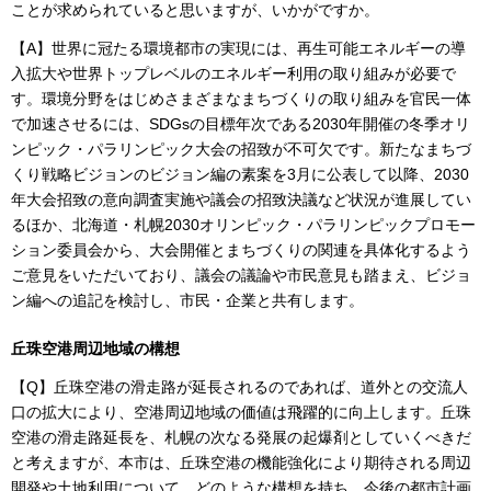
ことが求められていると思いますが、いかがですか。
【A】世界に冠たる環境都市の実現には、再生可能エネルギーの導
入拡大や世界トップレベルのエネルギー利用の取り組みが必要で
す。環境分野をはじめさまざまなまちづくりの取り組みを官民一体
で加速させるには、SDGsの目標年次である2030年開催の冬季オリ
ンピック・パラリンピック大会の招致が不可欠です。新たなまちづ
くり戦略ビジョンのビジョン編の素案を3月に公表して以降、2030
年大会招致の意向調査実施や議会の招致決議など状況が進展してい
るほか、北海道・札幌2030オリンピック・パラリンピックプロモー
ション委員会から、大会開催とまちづくりの関連を具体化するよう
ご意見をいただいており、議会の議論や市民意見も踏まえ、ビジョ
ン編への追記を検討し、市民・企業と共有します。
丘珠空港周辺地域の構想
【Q】丘珠空港の滑走路が延長されるのであれば、道外との交流人
口の拡大により、空港周辺地域の価値は飛躍的に向上します。丘珠
空港の滑走路延長を、札幌の次なる発展の起爆剤としていくべきだ
と考えますが、本市は、丘珠空港の機能強化により期待される周辺
開発や土地利用について、どのような構想を持ち、今後の都市計画