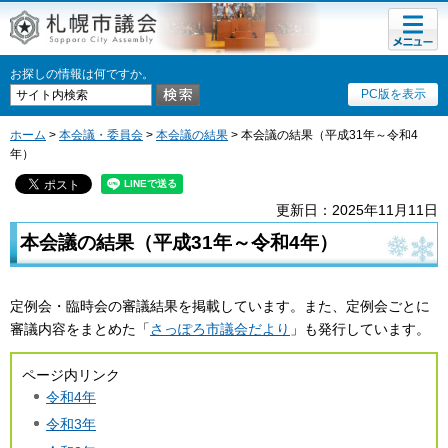
メニュ
ー
お探しの情報は何ですか。
PC版を表示
ホーム
>
本会議・委員会
>
本会議の結果
> 本会議の結果（平成31年～令和4
年）
更新日：2025年11月11日
本会議の結果（平成31年～令和4年）
定例会・臨時会の審議結果を掲載しています。また、定例会ごとに
審議内容をまとめた「
さっぽろ市議会だより
」も発行しています。
ページ内リンク
令和4年
令和3年