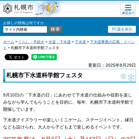
メニュ
札幌市
ー
お探しの情報は何ですか。
PC版を表示
ホーム
>
くらし・手続き
>
水道・下水道
>
下水道
>
下水道事業の広報・イベン
ト
> 札幌市下水道科学館フェスタ
更新日：2025年8月29日
札幌市下水道科学館フェスタ
9月10日の「下水道の日」にあわせて下水道の仕組みや役割を楽し
みながら学んでもらうことを目的に、毎年、札幌市下水道科学館で
開催しています。
下水道クイズラリーや楽しいミニゲーム、ステージイベント、縁日
なども設けられ、大人から子どもまで楽しめるイベントです。