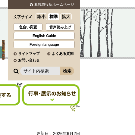
札幌市役所ホームページ
縮小
標準
拡大
文字サイズ
色合い変更
音声読み上げ
English Guide
Foreign language
サイトマップ
よくある質問
お問い合わせ
サ
イ
ト
行事・展示のお知らせ
内
検
索
更新日：2026年6月2日