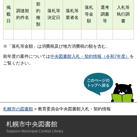
契
掲
落札
選考
入札等
調達契
約
落札等
落札等
載
等金
調書
執行調
約件名
種
決定日
業者名
日
額
等
書
類
※「落札等金額」は消費税及び地方消費税の額を含む。
前年度の案件については
中央図書館入札・契約情報（令和7年度）
を
ご覧ください。
このページのトップへ戻
る
札幌市の図書館
> 教育委員会中央図書館入札・契約情報
札幌市中央図書館
Sapporo Municipal Central Library