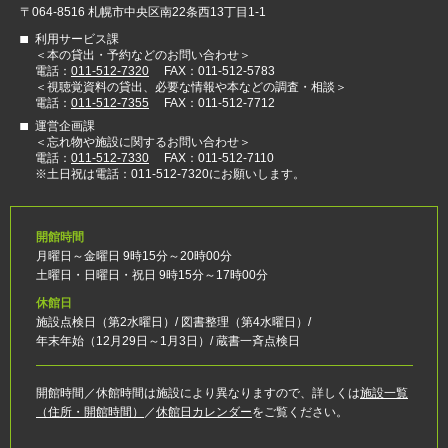
〒064-8516 札幌市中央区南22条西13丁目1-1
利用サービス課
＜本の貸出・予約などのお問い合わせ＞
電話：
011-512-7320
FAX：011-512-5783
＜視聴覚資料の貸出、必要な情報や本などの調査・相談＞
電話：
011-512-7355
FAX：011-512-7712
運営企画課
＜忘れ物や施設に関するお問い合わせ＞
電話：
011-512-7330
FAX：011-512-7110
※土日祝は電話：011-512-7320にお願いします。
開館時間
月曜日～金曜日 9時15分～20時00分
土曜日・日曜日・祝日 9時15分～17時00分
休館日
施設点検日（第2水曜日）/ 図書整理（第4水曜日）/
年末年始（12月29日～1月3日）/ 蔵書一斉点検日
開館時間／休館時間は施設により異なりますので、詳しくは
施設一覧
（住所・開館時間）
／
休館日カレンダー
をご覧ください。