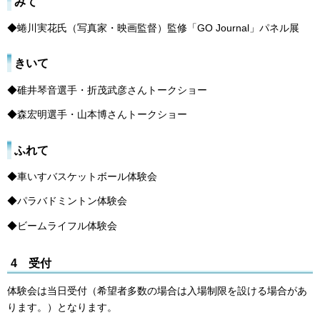
みて
◆蜷川実花氏（写真家・映画監督）監修「GO Journal」パネル展
きいて
◆碓井琴音選手・折茂武彦さんトークショー
◆森宏明選手・山本博さんトークショー
ふれて
◆車いすバスケットボール体験会
◆パラバドミントン体験会
◆ビームライフル体験会
4 受付
体験会は当日受付（希望者多数の場合は入場制限を設ける場合があ
ります。）となります。