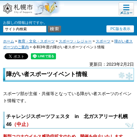
メニュ
札幌市
ー
お探しの情報は何ですか。
PC版を表示
ホーム
>
教育・文化・スポーツ
>
スポーツ・レジャー
>
スポーツ
>
障がい者ス
ポーツのご案内
> 令和3年度の障がい者スポーツイベント情報
更新日：2023年2月2日
障がい者スポーツイベント情報
スポーツ部が主催・共催等となっている障がい者スポーツのイベン
ト情報です。
チャレンジスポーツフェスタ in 北ガスアリーナ札幌
46
（中止）
新型コロナウイルス感染症拡大のため、開催を中止いたします。