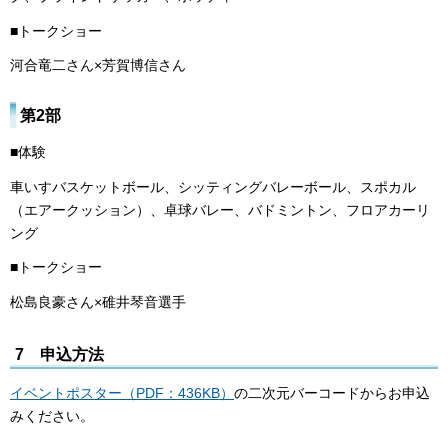
■トークショー
河合竜二さん×芳賀博信さん
第2部
■体験
車いすバスケットボール、シッティングバレーボール、スポカル
（エアークッション）、卓球バレー、バドミントン、フロアカーリ
ング
■トークショー
松島良豪さん×碓井琴音選手
7 申込方法
イベントポスター（PDF：436KB）
の二次元バーコードからお申込
みください。