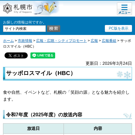
メニュ
札幌市
ー
お探しの情報は何ですか。
PC版を表示
ホーム
>
市政情報
>
広報・広聴・シティプロモート
>
広報
>
広報番組
> サッポ
ロスマイル（HBC）
更新日：2026年3月24日
サッポロスマイル（HBC）
食や自然、イベントなど、札幌の「笑顔の源」となる魅力を紹介し
ます。
令和7年度（2025年度）の放送内容
放送日
内容