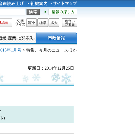
所
文字サイズ
縮小
標準
拡大
色合い
の変更
015年1月号
> 特集、今月のニュースほか
更新日：2014年12月25日
号
ル）