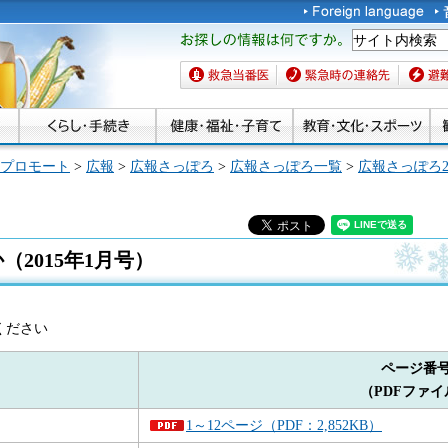
お探しの情報は何です
か。
救急当番医
緊急時の連絡先
避難場
プロモート
>
広報
>
広報さっぽろ
>
広報さっぽろ一覧
>
広報さっぽろ2
2015年1月号）
ください
ページ番
（PDFファイ
1～12ページ（PDF：2,852KB）