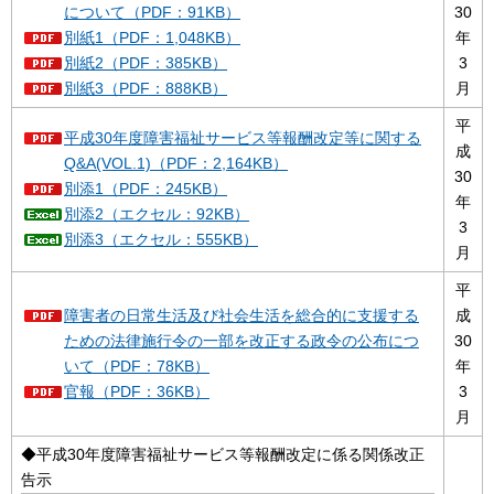
について（PDF：91KB）
30
別紙1（PDF：1,048KB）
年
別紙2（PDF：385KB）
3
別紙3（PDF：888KB）
月
平
平成30年度障害福祉サービス等報酬改定等に関する
成
Q&A(VOL.1)（PDF：2,164KB）
30
別添1（PDF：245KB）
年
別添2（エクセル：92KB）
3
別添3（エクセル：555KB）
月
平
障害者の日常生活及び社会生活を総合的に支援する
成
ための法律施行令の一部を改正する政令の公布につ
30
いて（PDF：78KB）
年
官報（PDF：36KB）
3
月
◆平成30年度障害福祉サービス等報酬改定に係る関係改正
告示