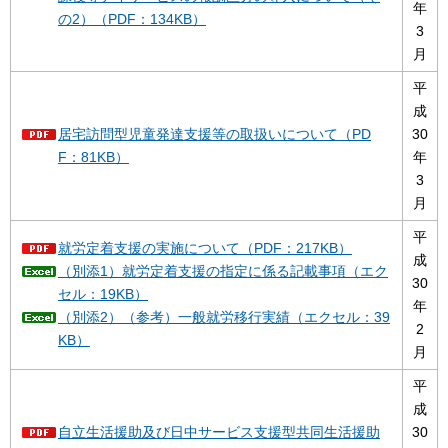
年
の2）（PDF：134KB）
3
月
平
成
居宅訪問型児童発達支援等の取扱いについて（PD
30
F：81KB）
年
3
月
平
就労定着支援の実施について（PDF：217KB）
成
（別添1）就労定着支援の指定に係る記載事項（エク
30
セル：19KB）
年
（別添2）（参考）一般就労移行実績（エクセル：39
2
KB）
月
平
成
自立生活援助及び日中サービス支援型共同生活援助
30