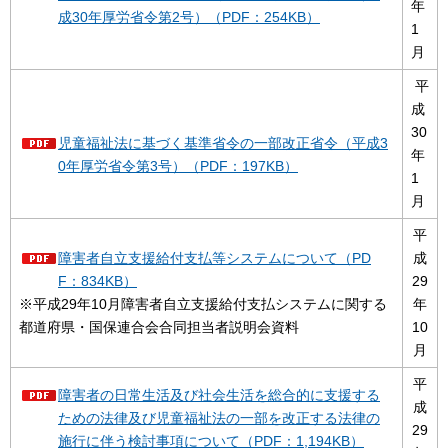
年
成30年厚労省令第2号）（PDF：254KB）
1
月
平
成
30
児童福祉法に基づく基準省令の一部改正省令（平成3
年
0年厚労省令第3号）（PDF：197KB）
1
月
平
障害者自立支援給付支払等システムについて（PD
成
F：834KB）
29
※平成29年10月障害者自立支援給付支払システムに関する
年
都道府県・国保連合会合同担当者説明会資料
10
月
平
障害者の日常生活及び社会生活を総合的に支援する
成
ための法律及び児童福祉法の一部を改正する法律の
29
施行に伴う検討事項について（PDF：1,194KB）