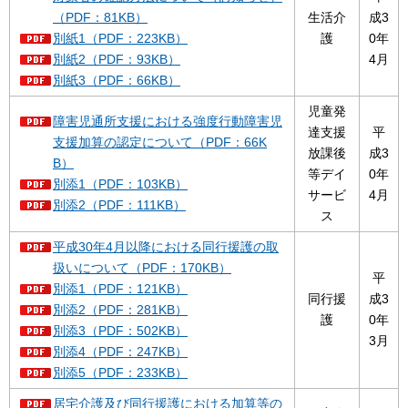
（PDF：81KB）
生活介
成3
別紙1（PDF：223KB）
護
0年
別紙2（PDF：93KB）
4月
別紙3（PDF：66KB）
児童発
障害児通所支援における強度行動障害児
達支援
平
支援加算の認定について（PDF：66K
放課後
成3
B）
等デイ
0年
別添1（PDF：103KB）
サービ
4月
別添2（PDF：111KB）
ス
平成30年4月以降における同行援護の取
扱いについて（PDF：170KB）
平
別添1（PDF：121KB）
同行援
成3
別添2（PDF：281KB）
護
0年
別添3（PDF：502KB）
3月
別添4（PDF：247KB）
別添5（PDF：233KB）
居宅介護及び同行援護における加算等の