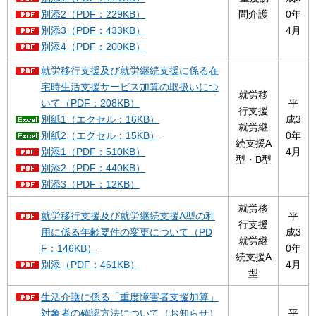
別添2（PDF：229KB）
問介護
0年
別添3（PDF：433KB）
4月
別添4（PDF：200KB）
就労移行支援及び就労継続支援に係る在
宅時生活支援サービス加算の取扱いにつ
就労移
いて（PDF：208KB）
平
行支援
別紙1（エクセル：16KB）
成3
就労継
別紙2（エクセル：15KB）
0年
続支援A
別添1（PDF：510KB）
4月
型・B型
別添2（PDF：440KB）
別添3（PDF：12KB）
就労移
就労移行支援及び就労継続支援A型の利
平
行支援
用に係る年齢要件の変更について（PD
成3
就労継
F：146KB）
0年
続支援A
別添（PDF：461KB）
4月
型
生活介護に係る「重度障害者支援加算」
対象者の確認方法について（お知らせ）
平