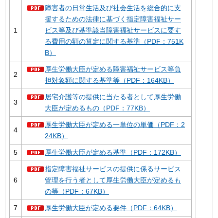
障害者の日常生活及び社会生活を総合的に支
援するための法律に基づく指定障害福祉サー
1
ビス等及び基準該当障害福祉サービスに要す
る費用の額の算定に関する基準（PDF：751K
B）
厚生労働大臣が定める障害福祉サービス等負
2
担対象額に関する基準等（PDF：164KB）
居宅介護等の提供に当たる者として厚生労働
3
大臣が定めるもの（PDF：77KB）
厚生労働大臣が定める一単位の単価（PDF：2
4
24KB）
5
厚生労働大臣が定める基準（PDF：172KB）
指定障害福祉サービスの提供に係るサービス
6
管理を行う者として厚生労働大臣が定めるも
の等（PDF：67KB）
7
厚生労働大臣が定める要件（PDF：64KB）