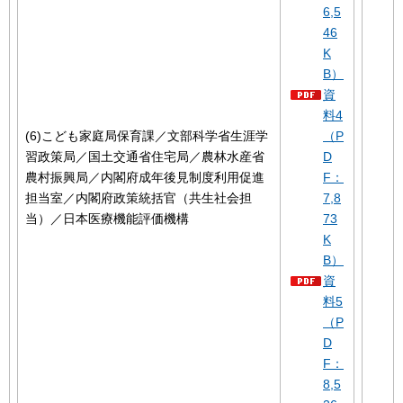
6,5
46
K
B）
資
料4
(6)こども家庭局保育課／文部科学省生涯学
（P
習政策局／国土交通省住宅局／農林水産省
D
農村振興局／内閣府成年後見制度利用促進
F：
担当室／内閣府政策統括官（共生社会担
7,8
当）／日本医療機能評価機構
73
K
B）
資
料5
（P
D
F：
8,5