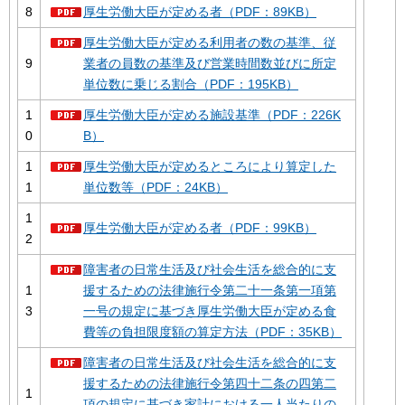
8
厚生労働大臣が定める者（PDF：89KB）
厚生労働大臣が定める利用者の数の基準、従
9
業者の員数の基準及び営業時間数並びに所定
単位数に乗じる割合（PDF：195KB）
1
厚生労働大臣が定める施設基準（PDF：226K
0
B）
1
厚生労働大臣が定めるところにより算定した
1
単位数等（PDF：24KB）
1
厚生労働大臣が定める者（PDF：99KB）
2
障害者の日常生活及び社会生活を総合的に支
1
援するための法律施行令第二十一条第一項第
3
一号の規定に基づき厚生労働大臣が定める食
費等の負担限度額の算定方法（PDF：35KB）
障害者の日常生活及び社会生活を総合的に支
援するための法律施行令第四十二条の四第二
1
項の規定に基づき家計における一人当たりの