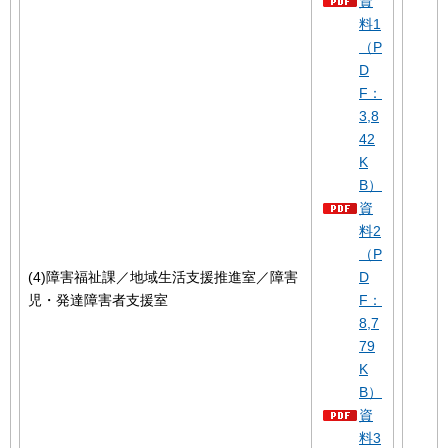
資
料1
（P
D
F：
3,8
42
K
B）
資
料2
（P
(4)障害福祉課／地域生活支援推進室／障害
D
児・発達障害者支援室
F：
8,7
79
K
B）
資
料3