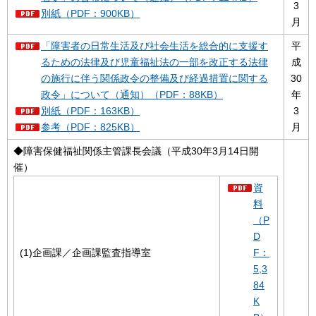
3
別紙（PDF：900KB）
月
「障害者の日常生活及び社会生活を総合的に支援す
平
るための法律及び児童福祉法の一部を改正する法律
成
の施行に伴う関係政令の整備及び経過措置に関する
30
政令」について（通知）（PDF：88KB）
年
別紙（PDF：163KB）
3
参考（PDF：825KB）
月
◆障害保健福祉関係主管課長会議（平成30年3月14日開
催）
資
料
（P
D
(1)企画課／企画課監査指導室
F：
5,3
84
K