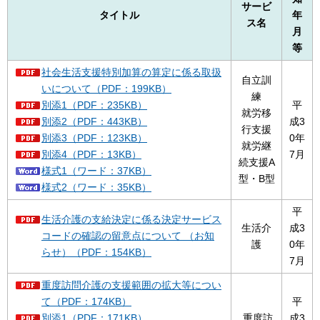
サービ
タイトル
年
ス名
月
等
社会生活支援特別加算の算定に係る取扱
自立訓
いについて（PDF：199KB）
練
別添1（PDF：235KB）
平
就労移
別添2（PDF：443KB）
成3
行支援
別添3（PDF：123KB）
0年
就労継
別添4（PDF：13KB）
7月
続支援A
様式1（ワード：37KB）
型・B型
様式2（ワード：35KB）
平
生活介護の支給決定に係る決定サービス
生活介
成3
コードの確認の留意点について （お知
護
0年
らせ）（PDF：154KB）
7月
重度訪問介護の支援範囲の拡大等につい
て（PDF：174KB）
平
別添1（PDF：171KB）
重度訪
成3