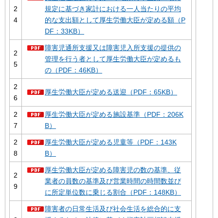
2
規定に基づき家計における一人当たりの平均
4
的な支出額として厚生労働大臣が定める額（P
DF：33KB）
障害児通所支援又は障害児入所支援の提供の
2
管理を行う者として厚生労働大臣が定めるも
5
の（PDF：46KB）
2
厚生労働大臣が定める送迎（PDF：65KB）
6
2
厚生労働大臣が定める施設基準（PDF：206K
7
B）
2
厚生労働大臣が定める児童等（PDF：143K
8
B）
厚生労働大臣が定める障害児の数の基準、従
2
業者の員数の基準及び営業時間の時間数並び
9
に所定単位数に乗じる割合（PDF：148KB）
障害者の日常生活及び社会生活を総合的に支