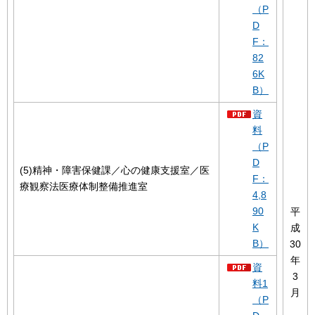
（P
D
F：
82
6K
B）
資
料
（P
D
(5)精神・障害保健課／心の健康支援室／医
F：
療観察法医療体制整備推進室
4,8
90
平
K
成
B）
30
年
資
3
料1
月
（P