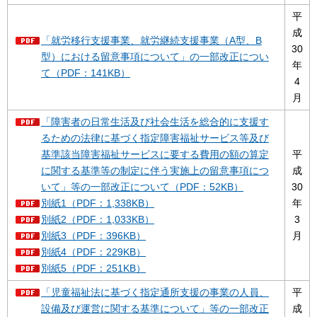
平
成
「就労移行支援事業、就労継続支援事業（A型、B
30
型）における留意事項について」の一部改正につい
年
て（PDF：141KB）
4
月
「障害者の日常生活及び社会生活を総合的に支援す
るための法律に基づく指定障害福祉サービス等及び
基準該当障害福祉サービスに要する費用の額の算定
平
に関する基準等の制定に伴う実施上の留意事項につ
成
いて」等の一部改正について（PDF：52KB）
30
別紙1（PDF：1,338KB）
年
別紙2（PDF：1,033KB）
3
別紙3（PDF：396KB）
月
別紙4（PDF：229KB）
別紙5（PDF：251KB）
「児童福祉法に基づく指定通所支援の事業の人員、
平
設備及び運営に関する基準について」等の一部改正
成