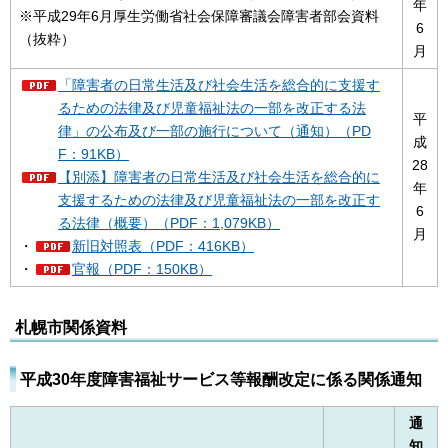
年
※平成29年6月厚生労働省社会保障審議会障害者部会資料
6
（抜粋）
月
「障害者の日常生活及び社会生活を総合的に支援す
るための法律及び児童福祉法の一部を改正する法
平
律」の公布及び一部の施行について（通知）（PD
成
F：91KB）
28
【別添】障害者の日常生活及び社会生活を総合的に
年
支援するための法律及び児童福祉法の一部を改正す
6
る法律（概要）（PDF：1,079KB）
月
・
新旧対照表（PDF：416KB）
・
官報（PDF：150KB）
札幌市関係資料
平成30年度障害福祉サービス等報酬改定に係る関係通知
通
知