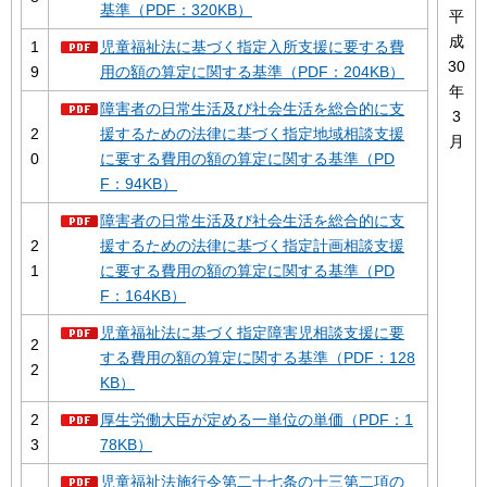
基準（PDF：320KB）
平
成
1
児童福祉法に基づく指定入所支援に要する費
30
9
用の額の算定に関する基準（PDF：204KB）
年
障害者の日常生活及び社会生活を総合的に支
3
2
援するための法律に基づく指定地域相談支援
月
0
に要する費用の額の算定に関する基準（PD
F：94KB）
障害者の日常生活及び社会生活を総合的に支
2
援するための法律に基づく指定計画相談支援
1
に要する費用の額の算定に関する基準（PD
F：164KB）
児童福祉法に基づく指定障害児相談支援に要
2
する費用の額の算定に関する基準（PDF：128
2
KB）
2
厚生労働大臣が定める一単位の単価（PDF：1
3
78KB）
児童福祉法施行令第二十七条の十三第二項の