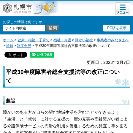
メニュ
札幌市
ー
お探しの情報は何ですか。
PC版を表示
ホーム
>
健康・福祉・子育て
>
福祉・介護
>
障がい福祉
>
事業者のみなさまへ
>
通知
>
制度全般
> 平成30年度障害者総合支援法等の改正について
更新日：2023年2月7日
平成30年度障害者総合支援法等の改正につい
て
趣旨
障がいのある方が自らの望む地域生活を営むことができるよう、
「生活」と「就労」に対する支援の一層の充実や高齢障がい者によ
る介護保険サービスの円滑な利用を促進するための見直し等を図る
ため、平成30年4月に障害者総合支援法等が改正されました。