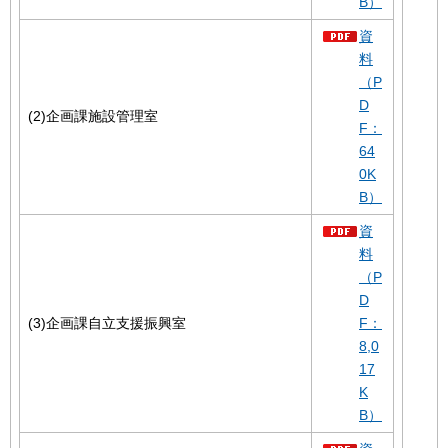
B）
資
料
（P
D
(2)企画課施設管理室
F：
64
0K
B）
資
料
（P
D
(3)企画課自立支援振興室
F：
8,0
17
K
B）