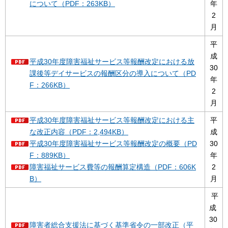
について（PDF：263KB）
年
2
月
平
成
平成30年度障害福祉サービス等報酬改定における放
30
課後等デイサービスの報酬区分の導入について（PD
年
F：266KB）
2
月
平成30年度障害福祉サービス等報酬改定における主
平
な改正内容（PDF：2,494KB）
成
平成30年度障害福祉サービス等報酬改定の概要（PD
30
F：889KB）
年
障害福祉サービス費等の報酬算定構造（PDF：606K
2
B）
月
平
成
30
障害者総合支援法に基づく基準省令の一部改正（平