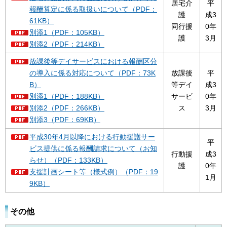
居宅介
平
報酬算定に係る取扱いについて（PDF：
護
成3
61KB）
同行援
0年
別添1（PDF：105KB）
護
3月
別添2（PDF：214KB）
放課後等デイサービスにおける報酬区分
の導入に係る対応について（PDF：73K
放課後
平
B）
等デイ
成3
別添1（PDF：188KB）
サービ
0年
別添2（PDF：266KB）
ス
3月
別添3（PDF：69KB）
平成30年4月以降における行動援護サー
平
ビス提供に係る報酬請求について（お知
行動援
成3
らせ）（PDF：133KB）
護
0年
支援計画シート等（様式例）（PDF：19
1月
9KB）
その他