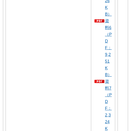
26
K
B）
資
料6
（P
D
F：
9,2
51
K
B）
資
料7
（P
D
F：
2,3
24
K