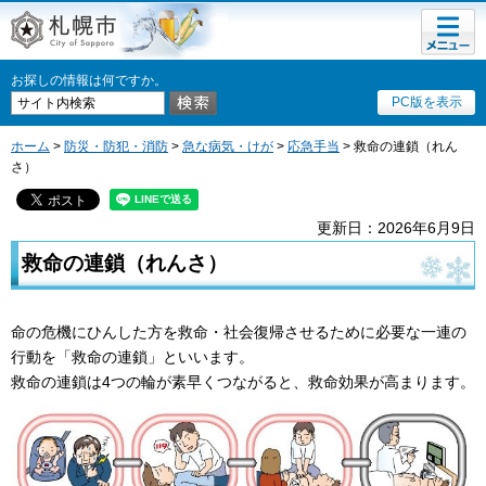
メニュ
札幌市
ー
お探しの情報は何ですか。
PC版を表示
ホーム
>
防災・防犯・消防
>
急な病気・けが
>
応急手当
> 救命の連鎖（れん
さ）
更新日：2026年6月9日
救命の連鎖（れんさ）
命の危機にひんした方を救命・社会復帰させるために必要な一連の
行動を「救命の連鎖」といいます。
救命の連鎖は4つの輪が素早くつながると、救命効果が高まります。