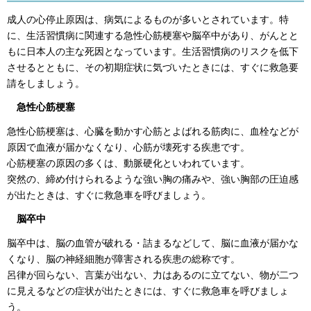
成人の心停止原因は、病気によるものが多いとされています。特
に、生活習慣病に関連する急性心筋梗塞や脳卒中があり、がんとと
もに日本人の主な死因となっています。生活習慣病のリスクを低下
させるとともに、その初期症状に気づいたときには、すぐに救急要
請をしましょう。
急性心筋梗塞
急性心筋梗塞は、心臓を動かす心筋とよばれる筋肉に、血栓などが
原因で血液が届かなくなり、心筋が壊死する疾患です。
心筋梗塞の原因の多くは、動脈硬化といわれています。
突然の、締め付けられるような強い胸の痛みや、強い胸部の圧迫感
が出たときは、すぐに救急車を呼びましょう。
脳卒中
脳卒中は、脳の血管が破れる・詰まるなどして、脳に血液が届かな
くなり、脳の神経細胞が障害される疾患の総称です。
呂律が回らない、言葉が出ない、力はあるのに立てない、物が二つ
に見えるなどの症状が出たときには、すぐに救急車を呼びましょ
う。