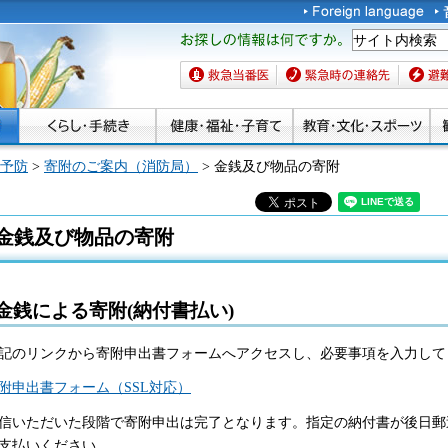
お探しの情報は何です
か。
救急当番医
緊急時の連絡先
避難場
予防
>
寄附のご案内（消防局）
> 金銭及び物品の寄附
金銭及び物品の寄附
金銭による寄附(納付書払い)
記のリンクから寄附申出書フォームへアクセスし、必要事項を入力して
附申出書フォーム（SSL対応）
信いただいた段階で寄附申出は完了となります。指定の納付書が後日郵
支払いください。