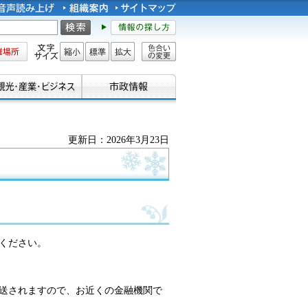
所
文字サイズ
縮小
標準
拡大
色合い
の変更
更新日：2026年3月23日
ください。
送されますので、お近くの金融機関で