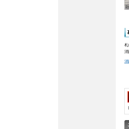
札
消
消