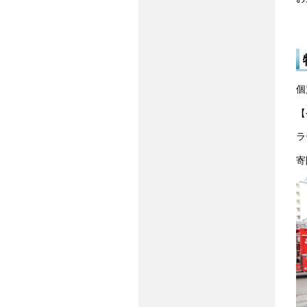
個
【
ラ
寄