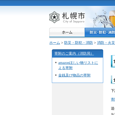
札幌市
ホーム
>
防災・防犯・消防
>
消防・火災
寄附のご案内（消防局）
amazonほしい物リストに
よる寄附
金銭及び物品の寄附
下
寄
送
お