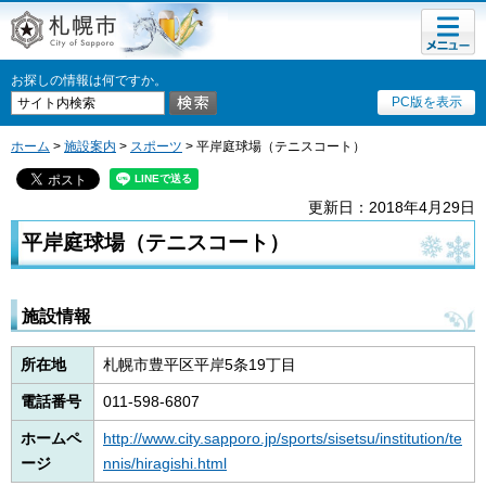
メニュ
札幌市
ー
お探しの情報は何ですか。
PC版を表示
ホーム
>
施設案内
>
スポーツ
> 平岸庭球場（テニスコート）
更新日：2018年4月29日
平岸庭球場（テニスコート）
施設情報
所在地
札幌市豊平区平岸5条19丁目
電話番号
011-598-6807
ホームペ
http://www.city.sapporo.jp/sports/sisetsu/institution/te
ージ
nnis/hiragishi.html