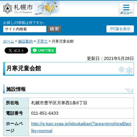
メニュ
札幌市
ー
お探しの情報は何ですか。
PC版を表示
ホーム
>
施設案内
>
子育て
> 月寒児童会館
更新日：2021年5月28日
月寒児童会館
施設情報
所在地
札幌市豊平区月寒西1条6丁目
電話番号
011-851-6433
ホームペ
http://g-kan.syaa.jp/jidoukaikan/?area=toyohira&faci
ージ
lity=normal