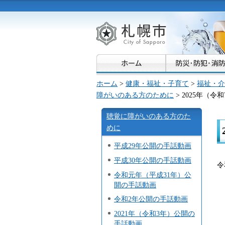
札幌市
ホーム
>
健康・福祉・子育て
>
福祉・介
障がいのある方のために
> 2025年（
聴覚に障がいのある方のた
めに
平成29年公開の手話動画
平成30年公開の手話動画
令
令和元年（平成31年）公
開の手話動画
令和2年公開の手話動画
2021年（令和3年）公開の
手話動画