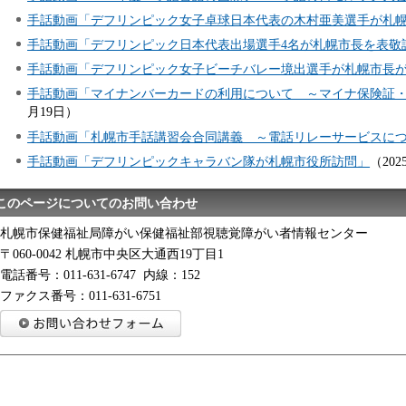
手話動画「デフリンピック女子卓球日本代表の木村亜美選手が札幌市長
手話動画「デフリンピック日本代表出場選手4名が札幌市長を表敬
手話動画「デフリンピック女子ビーチバレー境出選手が札幌市長
手話動画「マイナンバーカードの利用について ～マイナ保険証
月19日）
手話動画「札幌市手話講習会合同講義 ～電話リレーサービスに
手話動画「デフリンピックキャラバン隊が札幌市役所訪問」
（202
このページについてのお問い合わせ
札幌市保健福祉局障がい保健福祉部視聴覚障がい者情報センター
〒060-0042 札幌市中央区大通西19丁目1
電話番号：011-631-6747 内線：152
ファクス番号：011-631-6751