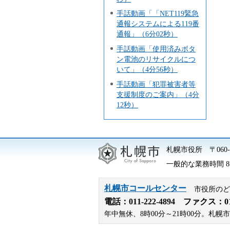
手話動画「「NET119緊急
通報システムによる119番
通報」（6分02秒）
手話動画「使用済みボタ
ン電池のリサイクルにつ
いて」（4分56秒）
手話動画「犯罪被害者等
支援制度のご案内」（4分
12秒）
札幌市役所
〒06
一般的な業務時間 8時
札幌市コールセンター
市役所のど
電話：
011-222-4894
ファクス：011-
年中無休、8時00分～21時00分。