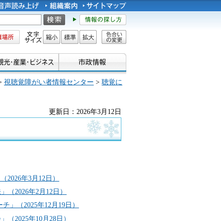
所
文字サイズ
縮小
標準
拡大
色合い
の変更
>
視聴覚障がい者情報センター
>
聴覚に
更新日：2026年3月12日
2026年3月12日）
2026年2月12日）
」（2025年12月19日）
2025年10月28日）