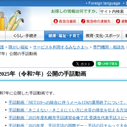
お探しの情報は何です
か。
救急当番医
緊急時の連絡先
避難場
護
>
障がい福祉
>
サービスを利用するみなさまへ
>
専門機関・相談先
令和7年）公開の手話動画
2025年（令和7年）公開の手話動画
和7年に公開した手話動画です。
手話動画「NET119への統合に伴うメール119の運用終了について」（
手話動画「きこえない・きこえにくい方に火災の発生を伝える方法」（
手話動画「2025年度札幌市手話講習会修了式 受講生代表手話スピーチ
手話動画「2025年度 手話言語の国際デー・手話の日モルック大会」（