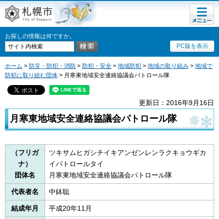
メニュ
札幌市
ー
お探しの情報は何ですか。
PC版を表示
ホーム
>
防災・防犯・消防
>
防犯・安全
>
地域防犯
>
地域の取り組み
>
地域で
防犯に取り組む団体
> 月寒東地域安全連絡協議会パトロール隊
更新日：2016年9月16日
月寒東地域安全連絡協議会パトロール隊
（フリガ
ツキサムヒガシチイキアンゼンレンラクキョウギカ
ナ）
イパトロールタイ
団体名
月寒東地域安全連絡協議会パトロール隊
代表者名
中鉢聡
結成年月
平成20年11月