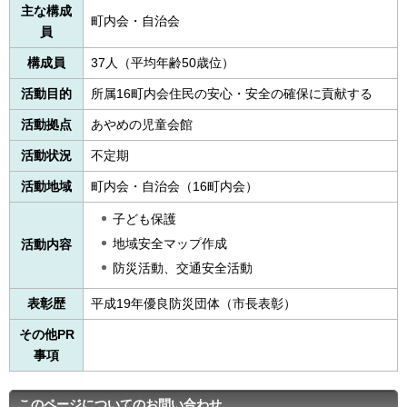
主な構成
町内会・自治会
員
構成員
37人（平均年齢50歳位）
活動目的
所属16町内会住民の安心・安全の確保に貢献する
活動拠点
あやめの児童会館
活動状況
不定期
活動地域
町内会・自治会（16町内会）
子ども保護
地域安全マップ作成
活動内容
防災活動、交通安全活動
表彰歴
平成19年優良防災団体（市長表彰）
その他PR
事項
このページについてのお問い合わせ