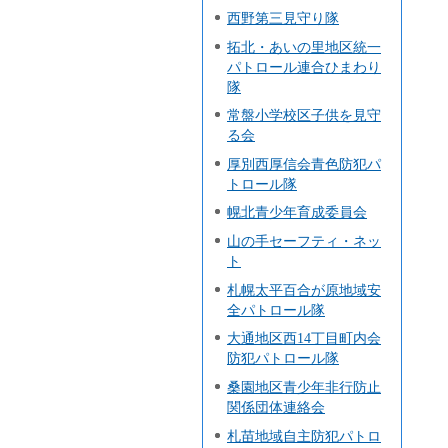
西野第三見守り隊
拓北・あいの里地区統一
パトロール連合ひまわり
隊
常盤小学校区子供を見守
る会
厚別西厚信会青色防犯パ
トロール隊
幌北青少年育成委員会
山の手セーフティ・ネッ
ト
札幌太平百合が原地域安
全パトロール隊
大通地区西14丁目町内会
防犯パトロール隊
桑園地区青少年非行防止
関係団体連絡会
札苗地域自主防犯パトロ