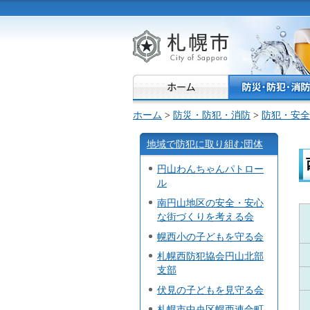
札幌市
ホーム
>
防災・防犯・消防
>
防犯・安全
地域で防犯に取り組む団体
円山わんちゃんパトロー
ル
南円山地区の安全・安心
な街づくりを考える会
幌西小の子どもを守る会
札幌西防犯協会円山北部
支部
伏見の子どもを見守る会
札幌市中央区幌西連合町