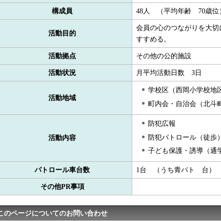
構成員
48人 （平均年齢 70歳位
会員の心のつながりを大切
活動目的
すすめる。
活動拠点
その他の公的施設
活動状況
月平均活動日数 3日
学校区（西岡小学校地
活動地域
町内会・自治会（北斗
防犯広報
防犯パトロール（徒歩
活動内容
子ども保護・誘導（通
パトロール車台数
1台 （うち青パト 台）
その他PR事項
このページについてのお問い合わせ