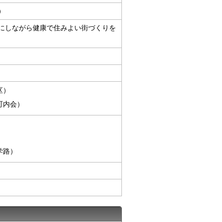
）
にしながら健康で住みよい街づくりを
区）
町内会）
）
学路）