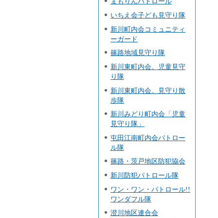
まもりんパトロール
いちえ会子ども見守り隊
新川町内会コミュニティ
ーガード
篠路地域見守り隊
新川東町内会。児童見守
り隊
新川東町内会。見守り散
歩隊
新川みどり町内会「児童
見守り隊」
屯田江南町内会パトロー
ル隊
篠路・茨戸地区防犯協会
新川防犯パトロール隊
ワン・ワン・パトロール!!
ワンダフル隊
澄川地区連合会