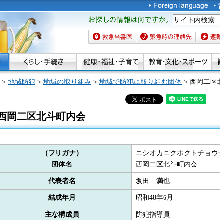
お探しの情報は何です
か。
救急当番医
緊急時の連絡先
避難場
>
地域防犯
>
地域の取り組み
>
地域で防犯に取り組む団体
> 西岡二区
西岡二区北斗町内会
（フリガナ）
ニシオカニクホクトチョウ
団体名
西岡二区北斗町内会
代表者名
坂田 満也
結成年月
昭和48年6月
主な構成員
防犯指導員