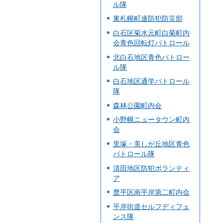
ル隊
東札幌町連防犯防災部
白石区菊水元町白菊町内
会青色回転灯パトロール
北白石地区青色パトロー
ル隊
白石地区通学パトロール
隊
森林公園町内会
小野幌ニュータウン町内
会
里塚・美しが丘地区青色
パトロール隊
清田地区防犯ボランティ
ア
豊平区南平岸第二町内会
平岸街道セルフディフェ
ンス隊