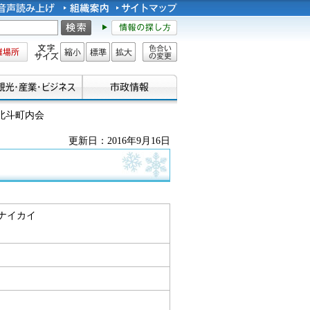
所
文字サイズ
縮小
標準
拡大
色合い
の変更
北斗町内会
更新日：2016年9月16日
ナイカイ