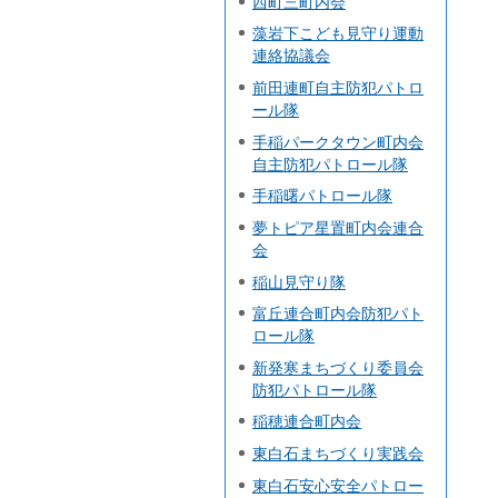
西町三町内会
藻岩下こども見守り運動
連絡協議会
前田連町自主防犯パトロ
ール隊
手稲パークタウン町内会
自主防犯パトロール隊
手稲曙パトロール隊
夢トピア星置町内会連合
会
稲山見守り隊
富丘連合町内会防犯パト
ロール隊
新発寒まちづくり委員会
防犯パトロール隊
稲穂連合町内会
東白石まちづくり実践会
東白石安心安全パトロー