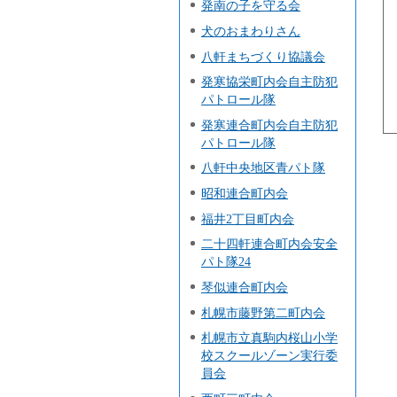
発南の子を守る会
犬のおまわりさん
八軒まちづくり協議会
発寒協栄町内会自主防犯
パトロール隊
発寒連合町内会自主防犯
パトロール隊
八軒中央地区青パト隊
昭和連合町内会
福井2丁目町内会
二十四軒連合町内会安全
パト隊24
琴似連合町内会
札幌市藤野第二町内会
札幌市立真駒内桜山小学
校スクールゾーン実行委
員会