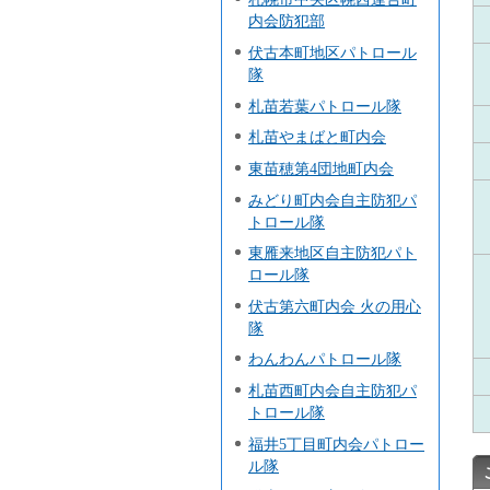
内会防犯部
伏古本町地区パトロール
隊
札苗若葉パトロール隊
札苗やまばと町内会
東苗穂第4団地町内会
みどり町内会自主防犯パ
トロール隊
東雁来地区自主防犯パト
ロール隊
伏古第六町内会 火の用心
隊
わんわんパトロール隊
札苗西町内会自主防犯パ
トロール隊
福井5丁目町内会パトロー
ル隊