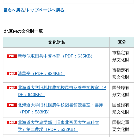
目次へ戻る
/
トップページへ戻る
北区内の文化財一覧
文化財名
区分
市指定有
新琴似屯田兵中隊本部（PDF：635KB）
形文化財
市指定有
清華亭（PDF：924KB）
形文化財
北海道大学旧札幌農学校昆虫及養蚕学教室（P
国登録有
DF：643KB）
形文化財
北海道大学旧札幌農学校図書館読書室・書庫
国登録有
（PDF：583KB）
形文化財
北海道大学農学部（旧東北帝国大学農科大
国指定重
学）第二農場（PDF：532KB）
要文化財