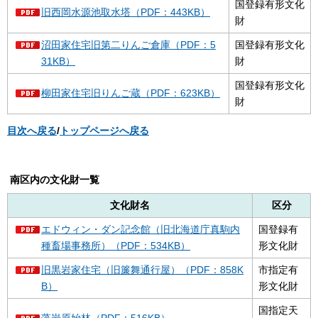
国登録有形文化
旧西岡水源池取水塔（PDF：443KB）
財
沼田家住宅旧第二りんご倉庫（PDF：5
国登録有形文化
31KB）
財
国登録有形文化
柳田家住宅旧りんご蔵（PDF：623KB）
財
目次へ戻る
/
トップページへ戻る
南区内の文化財一覧
文化財名
区分
エドウィン・ダン記念館（旧北海道庁真駒内
国登録有
種畜場事務所）（PDF：534KB）
形文化財
旧黒岩家住宅（旧簾舞通行屋）（PDF：858K
市指定有
B）
形文化財
国指定天