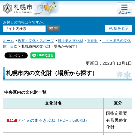
メニュ
札幌市
ー
お探しの情報は何ですか。
PC版を表示
ホーム
>
教育・文化・スポーツ
>
郷土史と文化財
>
文化財
>
「さっぽろの文化
財」目次
> 札幌市内の文化財（場所から探す）
更新日：2023年10月1日
札幌市内の文化財（場所から探す）
中央区内の文化財一覧
文化財名
区分
国指定重要
アイヌのまるきぶね（PDF：590KB）
有形民俗文
化財