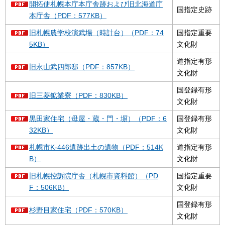
開拓使札幌本庁本庁舎跡および旧北海道庁
国指定史跡
本庁舎（PDF：577KB）
旧札幌農学校演武場（時計台）（PDF：74
国指定重要
5KB）
文化財
道指定有形
旧永山武四郎邸（PDF：857KB）
文化財
国登録有形
旧三菱鉱業寮（PDF：830KB）
文化財
黒田家住宅（母屋・蔵・門・塀）（PDF：6
国登録有形
32KB）
文化財
札幌市K-446遺跡出土の遺物（PDF：514K
道指定有形
B）
文化財
旧札幌控訴院庁舎（札幌市資料館）（PD
国指定重要
F：506KB）
文化財
国登録有形
杉野目家住宅（PDF：570KB）
文化財