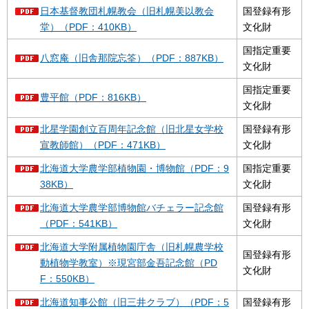
日本基督教団札幌教会（旧札幌美以教会
国登録有形
堂）（PDF：410KB）
文化財
国指定重要
八窓庵（旧舎那院忘筌）（PDF：887KB）
文化財
国指定重要
豊平館（PDF：816KB）
文化財
北星学園創立百周年記念館（旧北星女学校
国登録有形
宣教師館）（PDF：471KB）
文化財
北海道大学農学部植物園・博物館（PDF：9
国指定重要
38KB）
文化財
北海道大学農学部博物館バチェラー記念館
国登録有形
（PDF：541KB）
文化財
北海道大学附属植物園庁舎（旧札幌農学校
国登録有形
動植物学教室）※現宮部金吾記念館（PD
文化財
F：550KB）
北海道知事公館（旧三井クラブ）（PDF：5
国登録有形