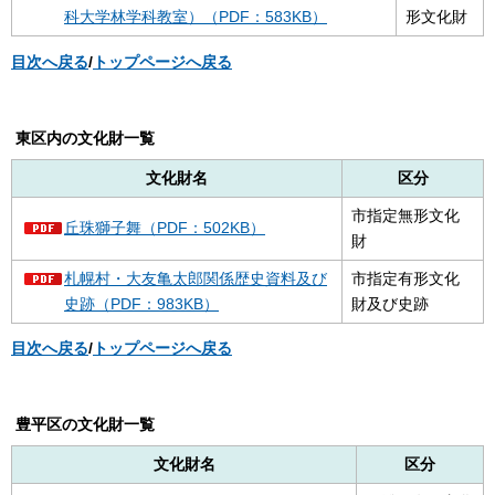
科大学林学科教室）（PDF：583KB）
形文化財
目次へ戻る
/
トップページへ戻る
東区内の文化財一覧
文化財名
区分
市指定無形文化
丘珠獅子舞（PDF：502KB）
財
札幌村・大友亀太郎関係歴史資料及び
市指定有形文化
史跡（PDF：983KB）
財及び史跡
目次へ戻る
/
トップページへ戻る
豊平区の文化財一覧
文化財名
区分