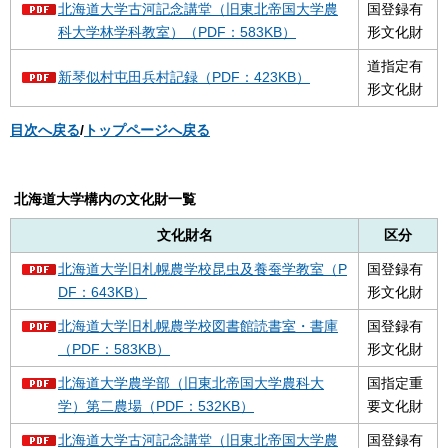
北海道大学古河記念講堂（旧東北帝国大学農
国登録有
科大学林学科教室）（PDF：583KB）
形文化財
道指定有
新琴似村屯田兵村記録（PDF：423KB）
形文化財
目次へ戻る
/
トップページへ戻る
北海道大学構内の文化財一覧
文化財名
区分
北海道大学旧札幌農学校昆虫及養蚕学教室（P
国登録有
DF：643KB）
形文化財
北海道大学旧札幌農学校図書館読書室・書庫
国登録有
（PDF：583KB）
形文化財
北海道大学農学部（旧東北帝国大学農科大
国指定重
学）第二農場（PDF：532KB）
要文化財
北海道大学古河記念講堂（旧東北帝国大学農
国登録有