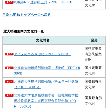
札幌市N30遺跡出土品（PDF：396KB）
文化財
目次へ戻る
/
トップページへ戻る
北大植物園内の文化財一覧
文化財名
区分
国指定重要
アイヌのまるきぶね（PDF：590KB）
有形民俗文
化財
北海道大学農学部植物園・博物館（PDF：9
国指定重要
38KB）
文化財
北海道大学農学部博物館バチェラー記念館
国登録有形
（PDF：541KB）
文化財
北海道大学附属植物園庁舎（旧札幌農学校
国登録有形
動植物学教室）※現宮部金吾記念館（PD
文化財
F：550KB）