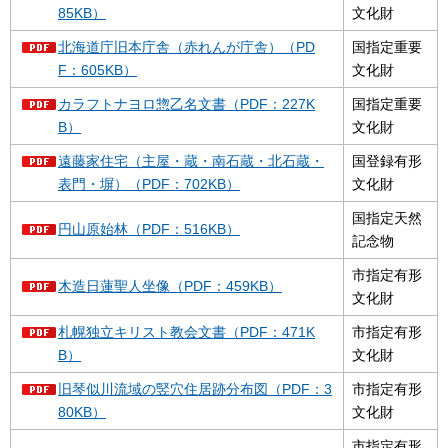
85KB）
文化財
北海道庁旧本庁舎（赤れんが庁舎）（PD
国指定重要
F：605KB）
文化財
カラフトナヨロ惣乙名文書（PDF：227K
国指定重要
B）
文化財
遠藤家住宅（主屋・蔵・南石蔵・北石蔵・
国登録有形
表門・塀）（PDF：702KB）
文化財
国指定天然
円山原始林（PDF：516KB）
記念物
市指定有形
木造日蓮聖人坐像（PDF：459KB）
文化財
札幌独立キリスト教会文書（PDF：471K
市指定有形
B）
文化財
旧琴似川流域の竪穴住居跡分布図（PDF：3
市指定有形
80KB）
文化財
市指定有形