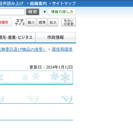
所
文字サイズ
縮小
標準
拡大
色合い
の変更
業務委託及び物品の借受）
>
環境局環境
更新日：2024年1月12日