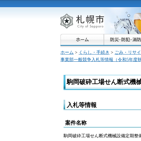
札幌市
ホーム
>
くらし・手続き
>
ごみ・リサイ
事業部一般競争入札等情報（令和5年度
駒岡破砕工場せん断式機
入札等情報
案件名称
駒岡破砕工場せん断式機械設備定期整