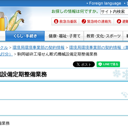
お探しの情報は何です
か。
救急当番医
緊急時の連絡先
避難場
クル
>
環境局環境事業部の契約情報
>
環境局環境事業部の契約情報（
執行分）
> 駒岡破砕工場せん断式機械設備定期整備業務
械設備定期整備業務
備業務