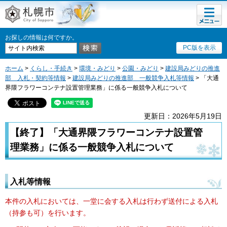
メニュ
札幌市
ー
お探しの情報は何ですか。
PC版を表示
ホーム
>
くらし・手続き
>
環境・みどり
>
公園・みどり
>
建設局みどりの推進
部 入札・契約等情報
>
建設局みどりの推進部 一般競争入札等情報
> 「大通
界隈フラワーコンテナ設置管理業務」に係る一般競争入札について
更新日：2026年5月19日
【終了】「大通界隈フラワーコンテナ設置管
理業務」に係る一般競争入札について
入札等情報
本件の入札においては、一堂に会する入札は行わず送付による入札
（持参も可）を行います。