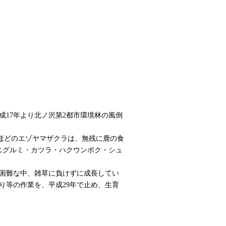
成17年より北ノ沢第2都市環境林の風倒
mほどのエゾヤマザクラは、無残に鹿の食
ニグルミ・カツラ・ハクウンボク・シュ
困難な中、雑草に負けずに成長してい
り等の作業を、平成29年で止め、生育