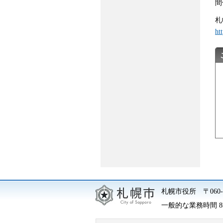
間
札
ht
札幌市役所
〒06
一般的な業務時間 8時