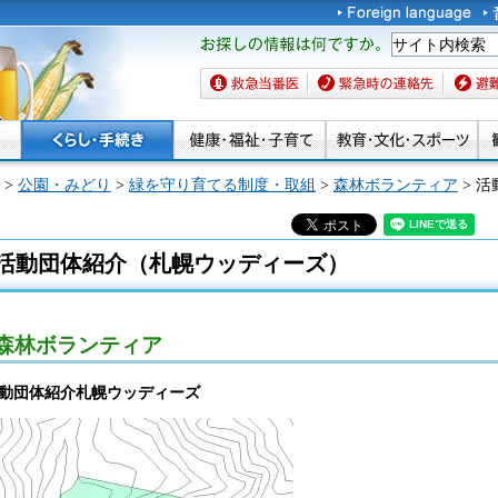
お探しの情報は何です
か。
救急当番医
緊急時の連絡先
避難場
>
公園・みどり
>
緑を守り育てる制度・取組
>
森林ボランティア
> 
活動団体紹介（札幌ウッディーズ）
森林ボランティア
動団体紹介札幌ウッディーズ