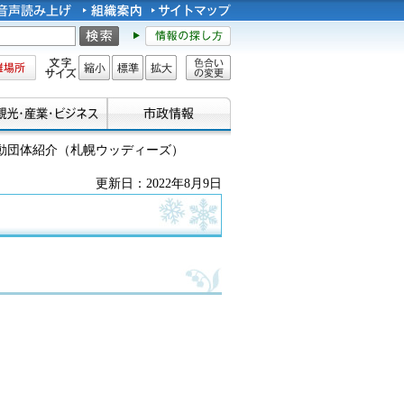
所
文字サイズ
縮小
標準
拡大
色合い
の変更
活動団体紹介（札幌ウッディーズ）
更新日：2022年8月9日