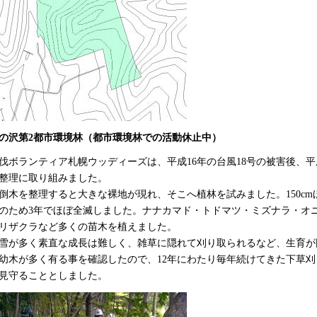
の沢第2都市環境林（都市環境林での活動休止中）
伐ボランティア札幌ウッディーズは、平成16年の台風18号の被害後、平
整理に取り組みました。
倒木を整理すると大きな裸地が現れ、そこへ植林を試みました。150c
のため3年でほぼ全滅しました。ナナカマド・トドマツ・ミズナラ・オ
リザクラなど多くの苗木を植えました。
雪が多く素直な成長は難しく、雑草に隠れて刈り取られるなど、生育が
幼木が多く有る事を確認したので、12年にわたり毎年続けてきた下草刈
見守ることとしました。