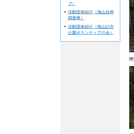
ブ）
活動団体紹介（旭山自然
調査隊）
活動団体紹介（旭山記念
公園ボランティアの会）
間