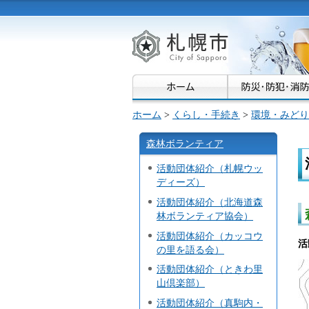
札幌市
ホーム
>
くらし・手続き
>
環境・みどり
森林ボランティア
活動団体紹介（札幌ウッ
ディーズ）
活動団体紹介（北海道森
林ボランティア協会）
活動団体紹介（カッコウ
活
の里を語る会）
活動団体紹介（ときわ里
山倶楽部）
活動団体紹介（真駒内・