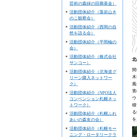
芸術の森緑の回廊基金）
活動団体紹介（藻岩山き
のこ観察会）
活動団体紹介（西岡の自
然を語る会）
活動団体紹介（平岡楡の
会）
活動団体紹介（株式会社
北
サンコー）
間
活動団体紹介（北海道グ
木
リーン購入ネットワー
ク）
風
害
活動団体紹介（NPO法人
ウ
コンベンション札幌ネッ
トワーク）
積
る
活動団体紹介（札幌ふれ
を
あいの森友の会）
活動団体紹介（札幌モー
ニング・ロータリークラ