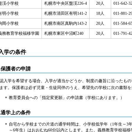
盤渓小学校
札幌市中央区盤渓226-4
20人
011-642-3
有明小学校
札幌市清田区有明141-2
18人
011-881-2
駒岡小学校
札幌市南区真駒内143-2
20人
011-584-6
義務教育学校福移学園
札幌市東区中沼町240
20人
011-791-4
入学の条件
1.保護者の申請
認入学を希望する場合、入学が適当かどうか、制度の趣旨に沿ったもの
ます。保護者は必ず児童・生徒同伴のうえ、希望先の学校に次の書類を
教育委員会への「指定変更願」の申請書（学校にあります。）
2.通学上の条件
自宅から学校までの片道の通学時間は、小学校低学年（1年生～3年
～6年生）はおおむね60分以内とします。また、義務教育学校福移