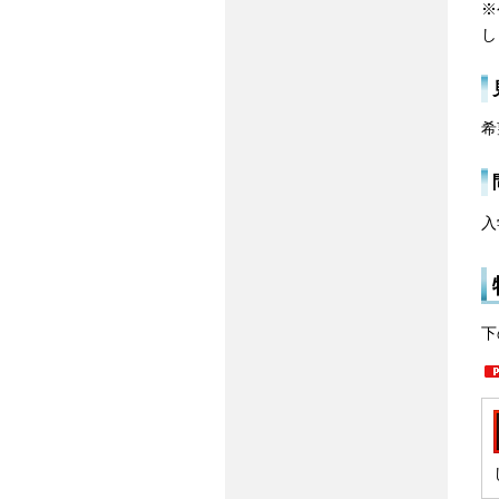
※
し
希
入
下