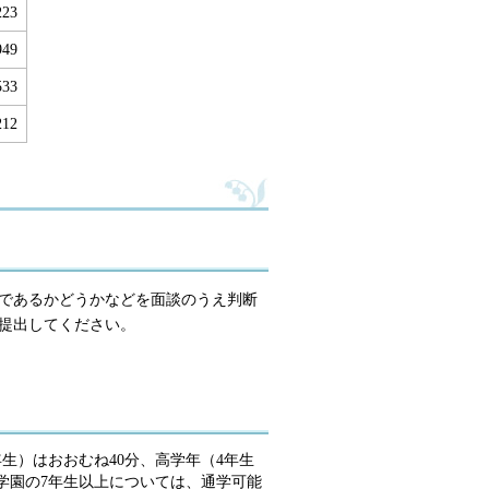
223
949
533
212
であるかどうかなどを面談のうえ判断
提出してください。
生）はおおむね40分、高学年（4年生
学園の7年生以上については、通学可能