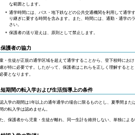
な範囲とします。
通学時間には、バス・地下鉄などの公共交通機関を利用して通学
り継ぎに要する時間を含みます。また、時間には、通勤・通学の
さい。
保護者の送り迎えは、原則として禁止します。
3.保護者の協力
童・生徒が正規の通学区域を超えて通学することから、登下校時におけ
慮が特に必要です。したがって、保護者はこれらを正しく理解するとと
必要となります。
4.短期間の転入学および生活指導上の条件
認入学の期間は1年以上の通年通学の場合に限るものとし、夏季間また
間の転入学は認めません。
た、保護者から児童・生徒が離れ、同一生計を維持しない、単独による