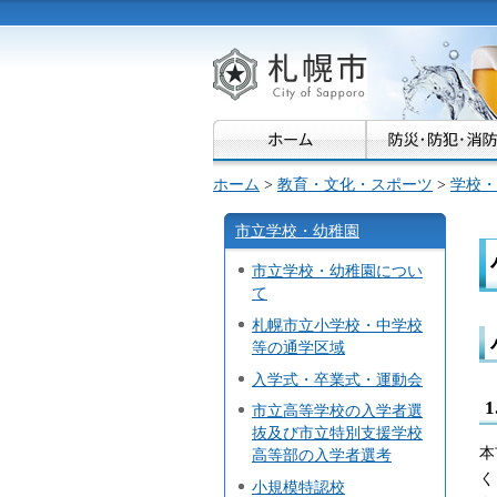
札幌市
ホーム
>
教育・文化・スポーツ
>
学校・
市立学校・幼稚園
市立学校・幼稚園につい
て
札幌市立小学校・中学校
等の通学区域
入学式・卒業式・運動会
市立高等学校の入学者選
抜及び市立特別支援学校
本
高等部の入学者選考
く
小規模特認校