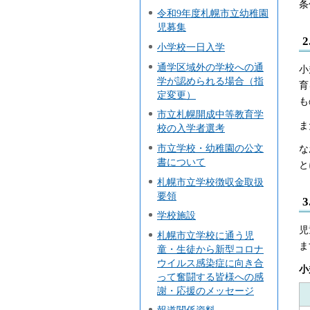
条
令和9年度札幌市立幼稚園
児募集
小学校一日入学
通学区域外の学校への通
小
学が認められる場合（指
育
定変更）
も
市立札幌開成中等教育学
ま
校の入学者選考
市立学校・幼稚園の公文
な
書について
と
札幌市立学校徴収金取扱
要領
学校施設
児
札幌市立学校に通う児
ま
童・生徒から新型コロナ
ウイルス感染症に向き合
小
って奮闘する皆様への感
謝・応援のメッセージ