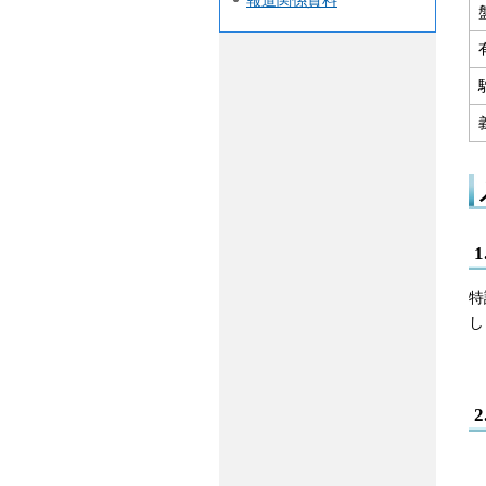
報道関係資料
特
し