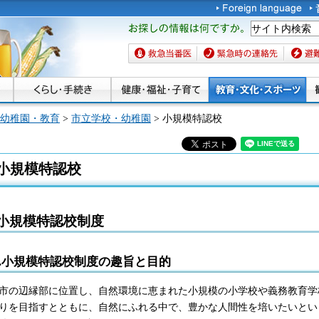
お探しの情報は何です
か。
救急当番医
緊急時の連絡先
避難場
幼稚園・教育
>
市立学校・幼稚園
> 小規模特認校
小規模特認校
小規模特認校制度
1.小規模特認校制度の趣旨と目的
市の辺縁部に位置し、自然環境に恵まれた小規模の小学校や義務教育学
りを目指すとともに、自然にふれる中で、豊かな人間性を培いたいとい