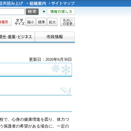
所
文字サイズ
縮小
標準
拡大
色合い
の変更
更新日：2026年6月30日
校で、心身の健康増進を図り、体力づ
う保護者の希望がある場合に、一定の