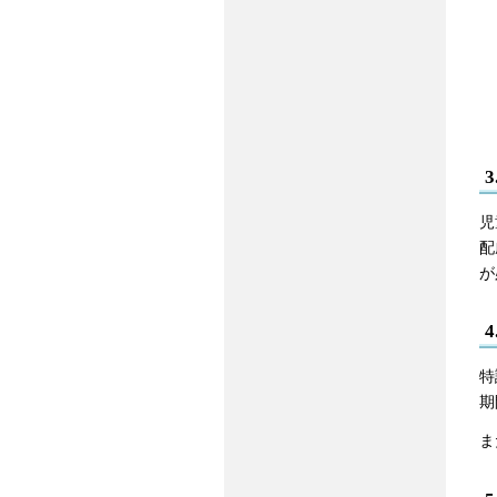
児
配
が
特
期
ま