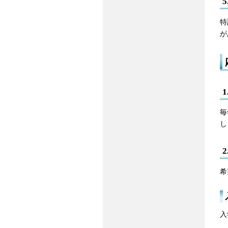
特
が
毎
し
希
入