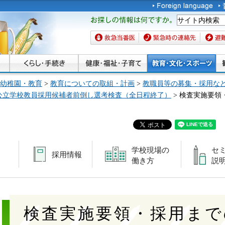
お探しの情報は何です
か。
救急当番医
緊急時の連絡先
避難場
幼稚園・教育
>
教育についての取組・計画
>
教職員等の募集・採用な
市公立学校教員採用候補者前倒し選考検査（全日程終了）
> 検査実施要領
学校現場の
セ
採用情報
働き方
説
検査実施要領・採用まで