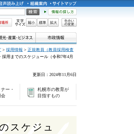
所
文字サイズ
縮小
標準
拡大
色合い
の変更
ど
>
採用情報
>
正規教員（教員採用検査
・採用までのスケジュール（令和7年4月
更新日：2024年11月6日
ミナー・
札幌市の教育が
明会
目指すもの
のスケジュ