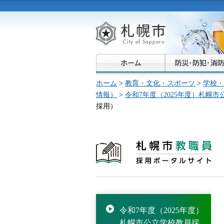
札幌市
ホーム
>
教育・文化・スポーツ
>
学校・
情報）
>
令和7年度（2025年度）札幌
採用）
札幌市教職員
採用ポータルサイト
令和7年度（2025年度）
札幌市公立学校教員採