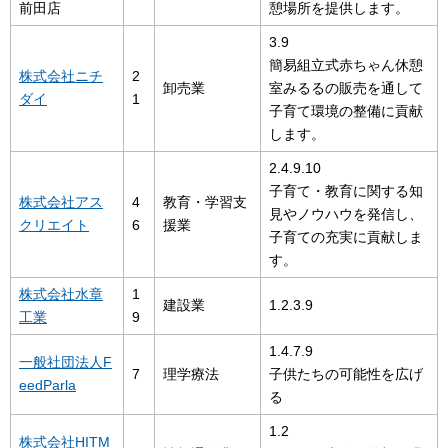
前田店
憩場所を提供します。
3.9
簡易組立式赤ちゃん休憩
株式会社ニチ
2
卸売業
室みるるの販売を通して
ダイ
1
子育て環境の整備に貢献
します。
2.4.9.10
子育て・教育に関する知
株式会社アス
4
教育・学習支
見やノウハウを発信し、
クリエイト
6
援業
子育ての充実に貢献しま
す。
株式会社水章
1
建設業
1.2.3.9
工業
9
1.4.7.9
一般社団法人F
7
理学療法
子供たちの可能性を広げ
eedParla
る
1.2
株式会社HITM