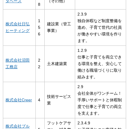
タベース
（その他）
8
2.3.9
1
独自休暇など制度整備を
株式会社日弘
建設業（管工
5
進め、子育て世代の社員
ヒーティング
事業）
6
が働きやすい環境を作り
ます。
1.2.9
仕事と子育てを両立でき
株式会社沼田
2
土木建築業
る環境を整え、安心して
工務店
2
働ける職場づくりに取り
組みます。
2.9
会社全体がワンチーム！
技術サービス
株式会社Creer
4
手厚いサポートと休暇制
業
度で仕事と子育ての両立
を支えます。
フットケアサ
2.3.4.9
株式会社ブル