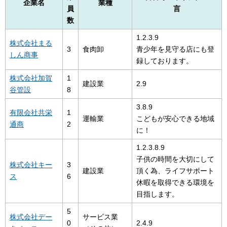
企業名
業種
員
言
数
1.2.3.9
株式会社まる
3
食肉卸
青少年を見守る店にも登
しん商事
録しております。
株式会社加賀
1
建設業
2.9
谷管設
8
3.8.9
有限会社共栄
1
運輸業
こどもが安心できる地域
通商
2
に！
1.2.3.8.9
子供の時間を大切にして
株式会社キー
3
建設業
頂く為、ライフサポート
ス
6
休暇を取得できる環境を
目指します。
5
株式会社デー
サービス業
0
2.4.9