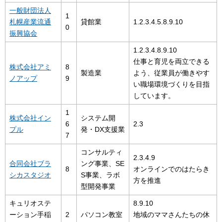
一般財団法人
1
札幌産業流通
貸館業
1.2.3.4.5.8.9.10
0
振興協会
1.2.3.4.8.9.10
仕事と育児を両立できる
株式会社アミ
8
製造業
よう、従業員が働きやす
ノアップ
9
い職場環境づくりを目指
しています。
1
株式会社イン
システム開
6
2.3
プル
発・DX支援業
7
コンサルティ
2.3.4.9
合同会社ブラ
ング事業、SE
8
オンラインでのはたらき
シカスタジオ
S事業、ラボ
方を推進
型開発事業
キュリオステ
8.9.10
ーション手稲
2
パソコン教室
地域のママさんたちの休