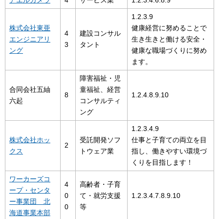
1.2.3.9
株式会社東亜
健康経営に努めることで
4
建設コンサル
エンジニアリ
生き生きと働ける安全・
3
タント
ング
健康な職場づくりに努め
ます。
障害福祉・児
合同会社五紬
童福祉、経営
8
1.2.4.8.9.10
六起
コンサルティ
ング
1.2.3.4.9
株式会社ホッ
受託開発ソフ
仕事と子育ての両立を目
2
クス
トウェア業
指し、働きやすい環境づ
くりを目指します！
ワーカーズコ
4
高齢者・子育
ープ・センタ
0
て・就労支援
1.2.3.4.7.8.9.10
ー事業団 北
0
等
海道事業本部