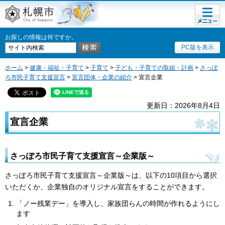
メニュ
札幌市
ー
お探しの情報は何ですか。
PC版を表示
ホーム
>
健康・福祉・子育て
>
子育て
>
子ども・子育ての取組・計画
>
さっぽ
ろ市民子育て支援宣言
>
宣言団体・企業の紹介
> 宣言企業
更新日：2026年8月4日
宣言企業
さっぽろ市民子育て支援宣言～企業版～
さっぽろ市民子育て支援宣言～企業版～は、以下の10項目から選択
いただくか、企業独自のオリジナル宣言をすることができます。
「ノー残業デー」を導入し、家族団らんの時間が作れるようにし
ます