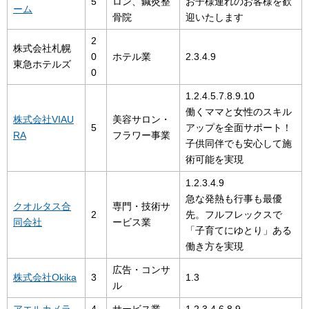
5
ロン、鍼灸整
お子様連れのお客様を歓
ーム
骨院
迎いたします
2
株式会社札幌
0
ホテル業
2.3.4.9
東急ホテルズ
0
1.2.4.5.7.8.9.10
働くママと女性のスキル
株式会社VIAU
美容サロン・
5
アップを全面サポート！
RA
フラワー事業
子供同伴でも安心して施
術可能を実現
1.2.3.4.9
急な発熱も行事も最優
クオルタス合
専門・技術サ
2
先。フルフレックスで
同会社
ービス業
「子育てにゆとり」ある
働き方を実現
広告・コンサ
株式会社Okika
3
1.3
ル
アエルカメラ
4
サービス業
1.2.3.4.6.8.9