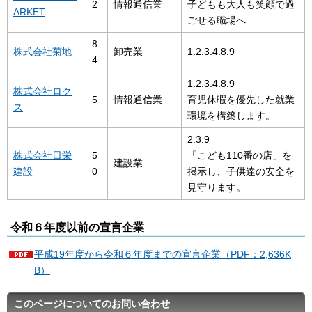
2
情報通信業
子どもも大人も笑顔で過
ARKET
ごせる職場へ
8
株式会社菊地
卸売業
1.2.3.4.8.9
4
1.2.3.4.8.9
株式会社ロク
5
情報通信業
育児休暇を優先した就業
ス
環境を構築します。
2.3.9
株式会社日栄
5
「こども110番の店」を
建設業
建設
0
掲示し、子供達の安全を
見守ります。
令和６年度以前の宣言企業
平成19年度から令和６年度までの宣言企業（PDF：2,636K
B）
このページについてのお問い合わせ