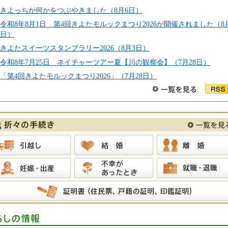
情報
きよっちが何かをつぶやきました（8月6日）
令和8年8月1日 第4回きよたモルックまつり2026が開催されました（8
日）
きよたスイーツスタンプラリー2026（8月3日）
令和8年7月25日 ネイチャーツアー夏【川の観察会】（7月28日）
「第4回きよたモルックまつり2026」（7月28日）
越し
結婚
離婚
娠・出産
不幸があったとき
就職・退職
明書（住民票、戸籍の証明、印鑑証明）