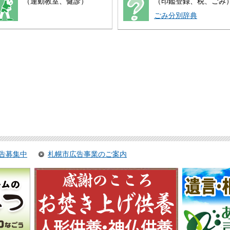
（運動教室、健診）
（印鑑登録、税、ごみ
ごみ分別辞典
告募集中
札幌市広告事業のご案内