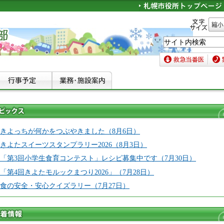
文字サイズ
縮小
救急当番医
緊急
トピ
ック
きよっちが何かをつぶやきました（8月6日）
きよたスイーツスタンプラリー2026（8月3日）
ス
「第3回小学生食育コンテスト」レシピ募集中です（7月30日）
「第4回きよたモルックまつり2026」（7月28日）
食の安全・安心クイズラリー（7月27日）
新着