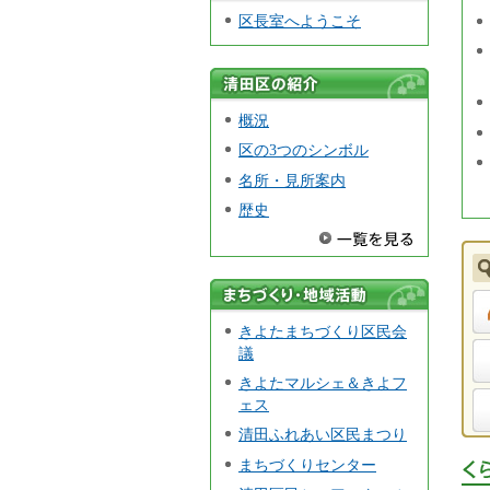
区長室へようこそ
うこそ
清田区の
概況
紹介
区の3つのシンボル
名所・見所案内
歴史
まちづく
引
きよたまちづくり区民会
り・地域活動
妊
議
きよたマルシェ＆きよフ
証
ェス
清田ふれあい区民まつり
まちづくりセンター