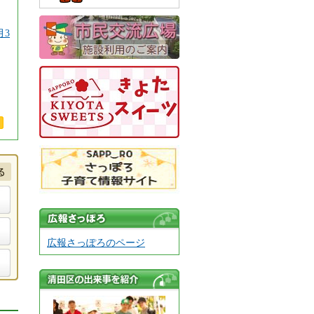
月3
広報さっぽろ
広報さっぽろのページ
清田区の出来事
を紹介