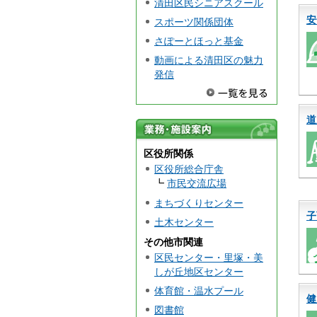
清田区民シニアスクール
安
スポーツ関係団体
さぽーとほっと基金
動画による清田区の魅力
発信
道
業務・施
区役所関係
設案内
区役所総合庁舎
┗
市民交流広場
まちづくりセンター
子
土木センター
その他市関連
区民センター・里塚・美
しが丘地区センター
体育館・温水プール
健
図書館