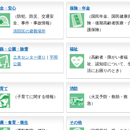
全・安心
保険・年金
（防犯、防災、交通安
（国民年金、国民健康
全、事件・事故情報）
険・後期高齢者医療・
護保険）
清田区の避難場所
路・公園・除雪
福祉
土木センター便り
｜
平岡
（高齢者・障がい者福
公園
祉、認知症について、
活にお困りのとき）
育て
消防
（子育てに関する情報）
（火災予防・救助・救
急）
康・食育・衛生
その他