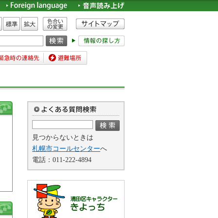
色合いの変更
標準
拡大
時の連絡先
避難場所
見つからないときは
札幌市コールセンター
へ
電話：
011-222-4894