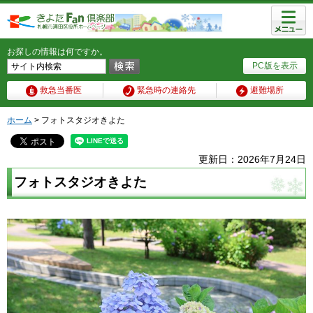
メニュ
ー
お探しの情報は何ですか。
PC版を表示
救急当番医
緊急時の連絡先
避難場所
ホーム
> フォトスタジオきよた
更新日：2026年7月24日
フォトスタジオきよた