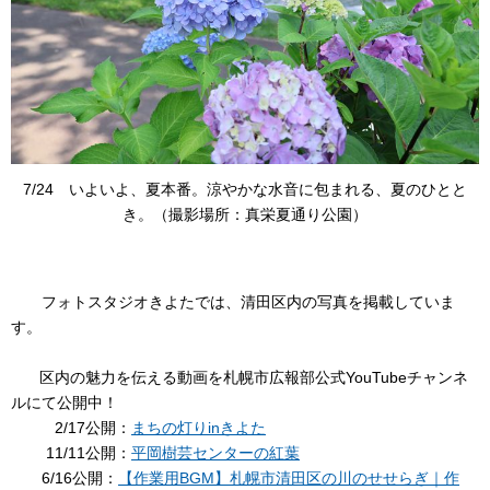
7/24 いよいよ、夏本番。涼やかな水音に包まれる、夏のひとと
き。（撮影場所：真栄夏通り公園）
フォトスタジオきよたでは、
清田区内の写真を掲載していま
す。
区内の魅力を伝える動画を札幌市広報部公式
YouTubeチャンネ
ルにて公開中！
2/17公開：
まちの灯りinきよた
11/11公開：
平岡樹芸センターの紅葉
6/16公開：
【作業用BGM】札幌市清田区の川のせせらぎ｜作