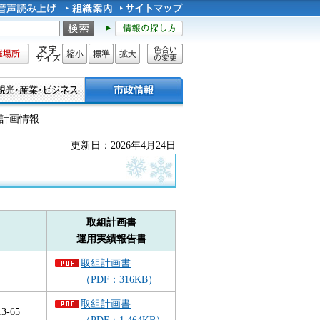
所
文字サイズ
縮小
標準
拡大
色合い
の変更
別計画情報
更新日：2026年4月24日
取組計画書
運用実績報告書
取組計画書
（PDF：316KB）
取組計画書
3-65
（PDF：1,464KB）