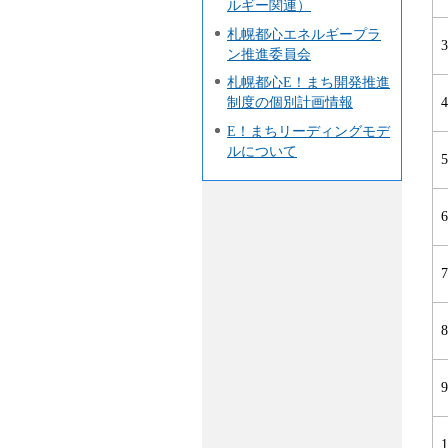
ルギー関連）
札幌都心エネルギープラ
3
ン推進委員会
札幌都心E！まち開発推進
4
制度の個別計画情報
E！まちリーディングモデ
ルについて
5
6
7
8
9
1