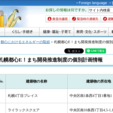
お探しの情報は何です
か。
救急当番医
緊急時の連絡先
避難場
>
都心におけるエネルギーの取組
> 札幌都心E！まち開発推進制度の個
札幌都心E！まち開発推進制度の個別計画情報
o.
建築物の名称
建築物の所在地
札幌4丁目プレイス
中央区南1条西4丁目1番地1
ライラックスクエア
中央区南10条西1丁目4,5-1,1