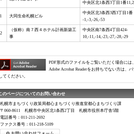
中央区北1条西3丁目1番11,2
中央区北3条西3西3丁目1番
1
大同生命札幌ビル
-1,-3,-26,-53
（仮称）南７西４ホテル計画新築工
中央区南7条西4丁目424-
2
事
10,-11,-14,-23,-27,-28,-29
PDF形式のファイルをご覧いただく場合には、Adobe
Adobe Acrobat Readerをお持ちでな
してください。
このページについてのお問い合わせ
札幌市まちづくり政策局都心まちづくり推進室都心まちづくり課
〒060-8611 札幌市中央区北1条西2丁目 札幌市役所本庁舎5階
電話番号：011‐211‐2692
ファクス番号：011‐218‐5109