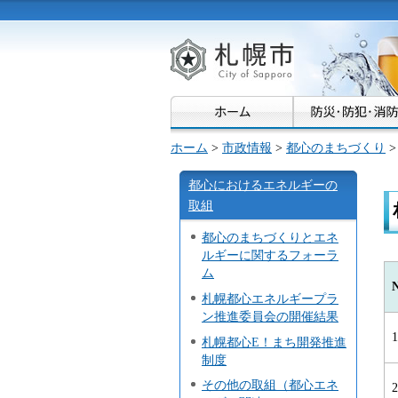
札幌市
ホーム
>
市政情報
>
都心のまちづくり
都心におけるエネルギーの
取組
都心のまちづくりとエネ
ルギーに関するフォーラ
ム
N
札幌都心エネルギープラ
ン推進委員会の開催結果
1
札幌都心E！まち開発推進
制度
その他の取組（都心エネ
2